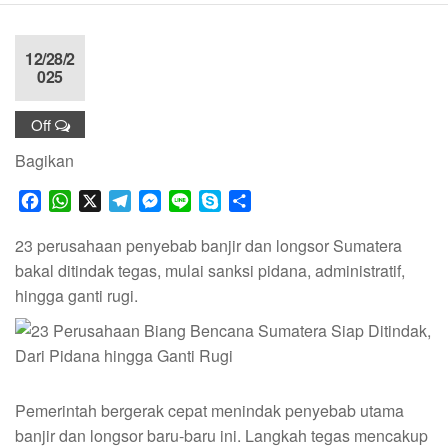
12/28/2
025
Off
Bagikan
F
W
X
T
M
L
S
S
a
h
e
e
i
k
h
c
a
l
s
n
y
a
23 perusahaan penyebab banjir dan longsor Sumatera
e
t
e
s
e
p
r
bakal ditindak tegas, mulai sanksi pidana, administratif,
b
s
g
e
e
e
hingga ganti rugi.
o
A
r
n
o
p
a
g
k
p
m
e
r
Pemerintah bergerak cepat menindak penyebab utama
banjir dan longsor baru-baru ini. Langkah tegas mencakup