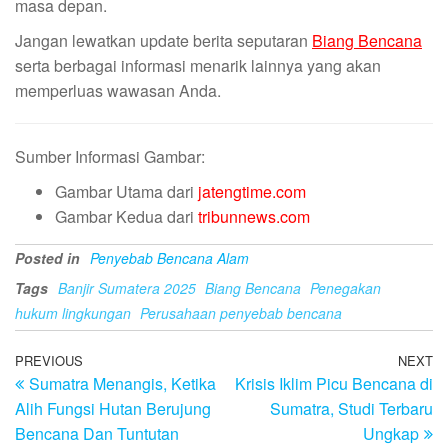
masa depan.
Jangan lewatkan update berita seputaran
Biang Bencana
serta berbagai informasi menarik lainnya yang akan
memperluas wawasan Anda.
Sumber Informasi Gambar:
Gambar Utama dari
jatengtime.com
Gambar Kedua dari
tribunnews.com
Posted in
Penyebab Bencana Alam
Tags
Banjir Sumatera 2025
Biang Bencana
Penegakan
hukum lingkungan
Perusahaan penyebab bencana
Post
Previous
PREVIOUS
NEXT
N
Sumatra Menangis, Ketika
Krisis Iklim Picu Bencana di
Post
Po
navigation
Alih Fungsi Hutan Berujung
Sumatra, Studi Terbaru
Bencana Dan Tuntutan
Ungkap