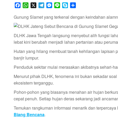
F
W
X
T
M
L
S
S
a
h
e
e
i
k
h
c
a
l
s
n
y
a
Gunung Slamet yang terkenal dengan keindahan alamnya 
e
t
e
s
e
p
r
b
s
g
e
e
e
o
A
r
n
DLHK Jawa Tengah langsung menyebut alih fungsi lah
o
p
a
g
lebat kini berubah menjadi lahan pertanian atau perum
k
p
m
e
Hutan yang hilang membuat tanah kehilangan lapisan 
r
banjir lumpur.
Penduduk sekitar mulai merasakan akibatnya sehari-hari
Menurut pihak DLHK, fenomena ini bukan sekadar soal 
ekosistem terganggu.
Pohon-pohon yang biasanya menahan air hujan berkura
cepat penuh. Setiap hujan deras sekarang jadi ancama
Temukan rangkuman informasi menarik dan terpercaya 
Biang Bencana
.