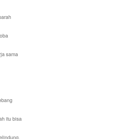
parah
coba
rja sama
tebang
h itu bisa
elindung,