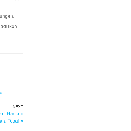
kungan.
adi ikon
am
NEXT
Next
ali Hantam
Post
ara Tegal