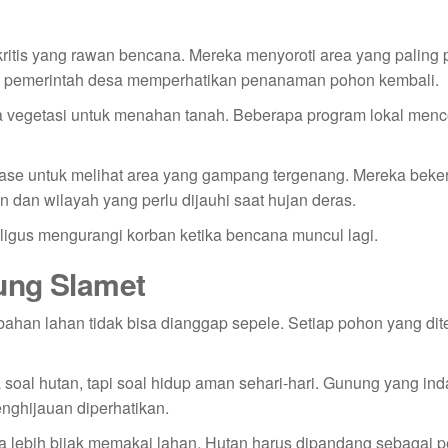
tis yang rawan bencana. Mereka menyoroti area yang paling 
ta pemerintah desa memperhatikan penanaman pohon kembali.
a vegetasi untuk menahan tanah. Beberapa program lokal men
nase untuk melihat area yang gampang tergenang. Mereka beke
 dan wilayah yang perlu dijauhi saat hujan deras.
aligus mengurangi korban ketika bencana muncul lagi.
ung Slamet
ahan lahan tidak bisa dianggap sepele. Setiap pohon yang di
al hutan, tapi soal hidup aman sehari-hari. Gunung yang inda
enghijauan diperhatikan.
paya lebih bijak memakai lahan. Hutan harus dipandang sebagai p