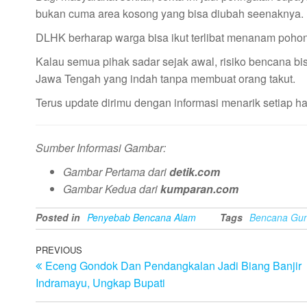
bukan cuma area kosong yang bisa diubah seenaknya.
DLHK berharap warga bisa ikut terlibat menanam pohon
Kalau semua pihak sadar sejak awal, risiko bencana bis
Jawa Tengah yang indah tanpa membuat orang takut.
Terus update dirimu dengan informasi menarik setiap har
Sumber Informasi Gambar:
Gambar Pertama dari
detik.com
Gambar Kedua dari
kumparan.com
Posted in
Penyebab Bencana Alam
Tags
Bencana Gun
Post
Previous
PREVIOUS
Eceng Gondok Dan Pendangkalan Jadi Biang Banjir
Post
navigation
Indramayu, Ungkap Bupati