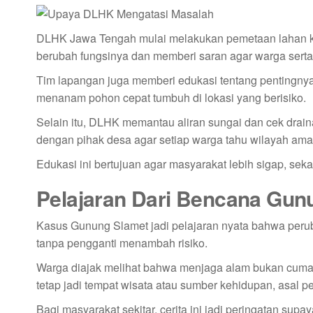
DLHK Jawa Tengah mulai melakukan pemetaan lahan kri
berubah fungsinya dan memberi saran agar warga ser
Tim lapangan juga memberi edukasi tentang pentingny
menanam pohon cepat tumbuh di lokasi yang berisiko.
Selain itu, DLHK memantau aliran sungai dan cek drai
dengan pihak desa agar setiap warga tahu wilayah aman
Edukasi ini bertujuan agar masyarakat lebih sigap, sek
Pelajaran Dari Bencana Gun
Kasus Gunung Slamet jadi pelajaran nyata bahwa perub
tanpa pengganti menambah risiko.
Warga diajak melihat bahwa menjaga alam bukan cuma so
tetap jadi tempat wisata atau sumber kehidupan, asal p
Bagi masyarakat sekitar, cerita ini jadi peringatan su