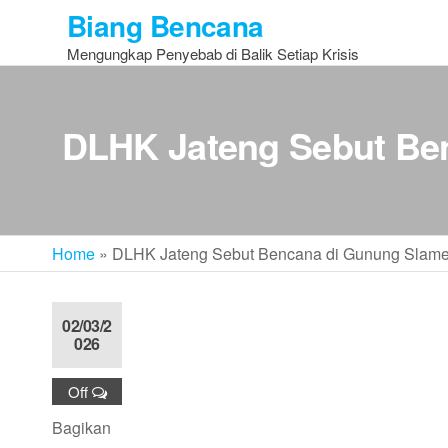
Skip
Biang Bencana
to
Mengungkap Penyebab di Balik Setiap Krisis
the
content
DLHK Jateng Sebut Ben
Home
»
DLHK Jateng Sebut Bencana di Gunung Slamet
02/03/2
026
Off
Bagikan