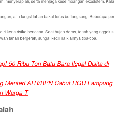
h, menyerap air, serta menjaga keseimbangan ekosistem. Kalau
gan, alih fungsi lahan bakal terus berlangsung. Beberapa pem
ndiri kena risiko bencana. Saat hujan deras, tanah yang nggak st
wan tanah bergerak, sungai kecil naik airnya tiba-tiba.
! 50 Ribu Ton Batu Bara Ilegal Disita di
ung Menteri ATR/BPN Cabut HGU Lampung
an Warga T
alah