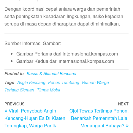
Dengan koordinasi cepat antara warga dan pemerintah
serta peningkatan kesadaran lingkungan, risiko kejadian
serupa di masa depan diharapkan dapat diminimalkan.
Sumber Informasi Gambar:
Gambar Pertama dari internasional.kompas.com
Gambar Kedua dari internasional.kompas.com
Posted in
Kasus & Skandal Bencana
Tags
Angin Kencang
Pohon Tumbang
Rumah Warga
Terjang Sleman
Timpa Mobil
Post
Previous
PREVIOUS
NEXT
N
Viral! Penyebab Angin
Ojol Tewas Tertimpa Pohon,
Post
Po
navigation
Kencang-Hujan Es Di Klaten
Benarkah Pemerintah Lalai
Terungkap, Warga Panik
Menangani Bahaya?