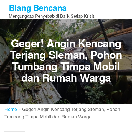
Skip
Biang Bencana
to
Mengungkap Penyebab di Balik Setiap Krisis
the
content
Geger! Angin Kencang
Terjang Sleman, Pohon
Tumbang Timpa Mobil
dan Rumah Warga
Home
»
Geger! Angin Kencang Terjang Sleman, Pohon
Tumbang Timpa Mobil dan Rumah Warga