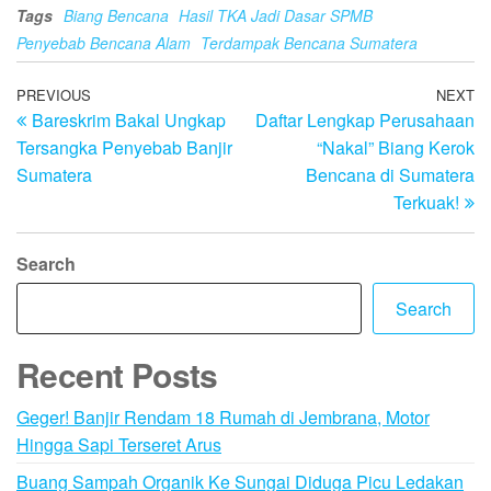
Tags
Biang Bencana
Hasil TKA Jadi Dasar SPMB
Penyebab Bencana Alam
Terdampak Bencana Sumatera
Post
Previous
PREVIOUS
NEXT
N
Bareskrim Bakal Ungkap
Daftar Lengkap Perusahaan
Post
Po
navigation
Tersangka Penyebab Banjir
“Nakal” Biang Kerok
Sumatera
Bencana di Sumatera
Terkuak!
Search
Search
Recent Posts
Geger! Banjir Rendam 18 Rumah di Jembrana, Motor
Hingga Sapi Terseret Arus
Buang Sampah Organik Ke Sungai Diduga Picu Ledakan