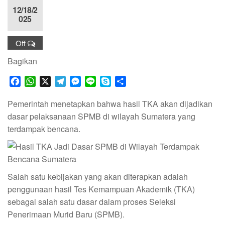
12/18/2
025
Off
Bagikan
F
W
X
T
M
L
S
S
a
h
e
e
i
k
h
c
a
l
s
n
y
a
Pemerintah menetapkan bahwa hasil TKA akan dijadikan
e
t
e
s
e
p
r
dasar pelaksanaan SPMB di wilayah Sumatera yang
b
s
g
e
e
e
terdampak bencana.
o
A
r
n
o
p
a
g
k
p
m
e
r
Salah satu kebijakan yang akan diterapkan adalah
penggunaan hasil Tes Kemampuan Akademik (TKA)
sebagai salah satu dasar dalam proses Seleksi
Penerimaan Murid Baru (SPMB).