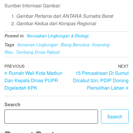
Sumber Informasi Gambar:
Gambar Pertama dari ANTARA Sumatra Barat
Gambar Kedua dari Kompas Regional
Posted in
Kerusakan Lingkungan & Ekologi
Tags
Ancaman Lingkungan
Biang Bencana
Kuansing
Riau
Tambang Emas Rakyat
Post
Previous
PREVIOUS
NEXT
N
Rumah Wali Kota Madiun
15 Perusahaan Di Sumut
Post
Po
navigation
Dan Kepala Dinas PUPR
Dicabut Izin, PDIP Dorong
Digeledah KPK
Pemulihan Lahan
Search
Search