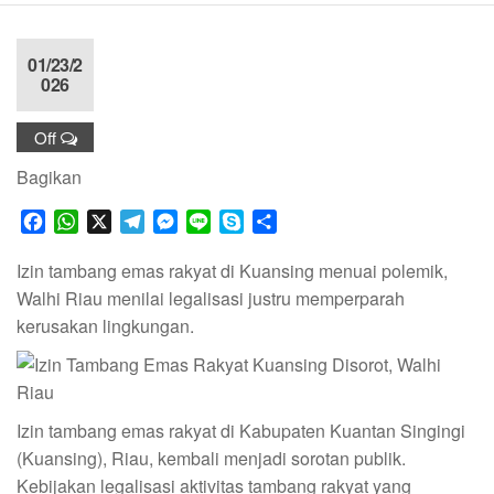
01/23/2
026
Off
Bagikan
F
W
X
T
M
L
S
S
a
h
e
e
i
k
h
c
a
l
s
n
y
a
Izin tambang emas rakyat di Kuansing menuai polemik,
e
t
e
s
e
p
r
Walhi Riau menilai legalisasi justru memperparah
b
s
g
e
e
e
kerusakan lingkungan.
o
A
r
n
o
p
a
g
k
p
m
e
r
Izin tambang emas rakyat di Kabupaten Kuantan Singingi
(Kuansing), Riau, kembali menjadi sorotan publik.
Kebijakan legalisasi aktivitas tambang rakyat yang