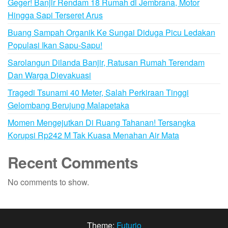
Geger! Banjir Rendam 18 Rumah di Jembrana, Motor
Hingga Sapi Terseret Arus
Buang Sampah Organik Ke Sungai Diduga Picu Ledakan
Populasi Ikan Sapu-Sapu!
Sarolangun Dilanda Banjir, Ratusan Rumah Terendam
Dan Warga Dievakuasi
Tragedi Tsunami 40 Meter, Salah Perkiraan Tinggi
Gelombang Berujung Malapetaka
Momen Mengejutkan Di Ruang Tahanan! Tersangka
Korupsi Rp242 M Tak Kuasa Menahan Air Mata
Recent Comments
No comments to show.
Theme:
Futurio