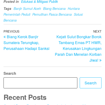
Posted in
Edukasi & Mitigasi Publik
Tags
Banjir Sumut Aceh
Biang Bencana
Huntara
Pemerintah Peduli
Pemulihan Pasca Bencana
Solusi
Bencana
Post
Previous
PREVIOUS
NEXT
N
Biang Kerok Banjir
Kejati Sulut Bongkar Borok
Post
Po
navigation
Sumatera Terungkap,
Tambang Emas PT HWR,
Perusahaan Hadapi Sanksi
Kerusakan Lingkungan
Parah Dan Menelan Korban
Jiwa!
Search
Search
Recent Posts