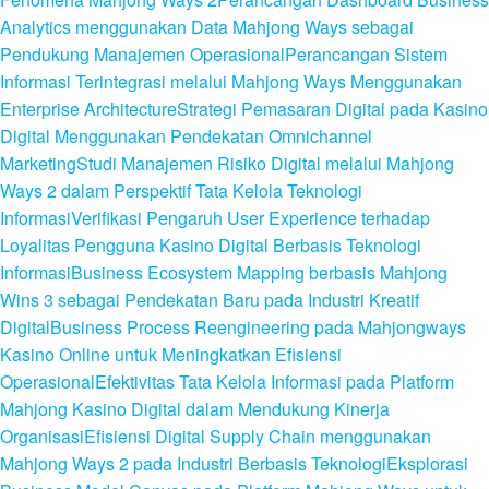
Analytics menggunakan Data Mahjong Ways sebagai
Pendukung Manajemen Operasional
Perancangan Sistem
Informasi Terintegrasi melalui Mahjong Ways Menggunakan
Enterprise Architecture
Strategi Pemasaran Digital pada Kasino
Digital Menggunakan Pendekatan Omnichannel
Marketing
Studi Manajemen Risiko Digital melalui Mahjong
Ways 2 dalam Perspektif Tata Kelola Teknologi
Informasi
Verifikasi Pengaruh User Experience terhadap
Loyalitas Pengguna Kasino Digital Berbasis Teknologi
Informasi
Business Ecosystem Mapping berbasis Mahjong
Wins 3 sebagai Pendekatan Baru pada Industri Kreatif
Digital
Business Process Reengineering pada Mahjongways
Kasino Online untuk Meningkatkan Efisiensi
Operasional
Efektivitas Tata Kelola Informasi pada Platform
Mahjong Kasino Digital dalam Mendukung Kinerja
Organisasi
Efisiensi Digital Supply Chain menggunakan
Mahjong Ways 2 pada Industri Berbasis Teknologi
Eksplorasi