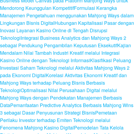
Business Model Canvas pada Platform Mahjong Ways untuk
Mendorong Keunggulan Kompetitif
Formulasi Kerangka
Manajemen Pengetahuan menggunakan Mahjong Ways dalam
Lingkungan Bisnis Digital
Hubungan Kapitalisasi Pasar dengan
Inovasi Layanan Kasino Online di Tengah Disrupsi
Teknologi
Integrasi Business Analytics dan Mahjong Ways 2
sebagai Pendukung Pengambilan Keputusan Eksekutif
Kajian
Mendalam Nilai Tambah Industri Kreatif melalui Integrasi
Kasino Online dengan Teknologi Informasi
Klasifikasi Peluang
Investasi Saham Teknologi melalui Aktivitas Mahjong Ways 2
pada Ekonomi Digital
Korelasi Aktivitas Ekonomi Kreatif dan
Mahjong Ways terhadap Peluang Bisnis Berbasis
Teknologi
Optimalisasi Nilai Perusahaan Digital melalui
Mahjong Ways dengan Pendekatan Manajemen Berbasis
Data
Pemanfaatan Predictive Analytics Berbasis Mahjong Wins
3 sebagai Dasar Penyusunan Strategi Bisnis
Pemetaan
Perilaku Investor terhadap Emiten Teknologi melalui
Fenomena Mahjong Kasino Digital
Pemodelan Tata Kelola