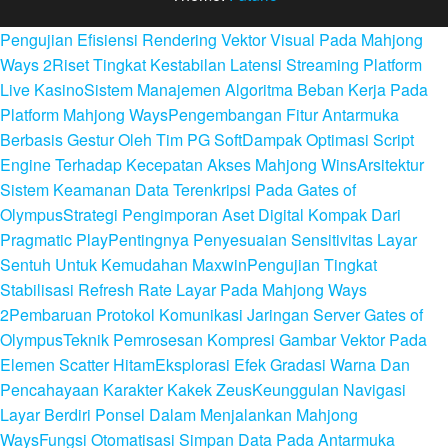
Pengujian Efisiensi Rendering Vektor Visual Pada Mahjong
Ways 2
Riset Tingkat Kestabilan Latensi Streaming Platform
Live Kasino
Sistem Manajemen Algoritma Beban Kerja Pada
Platform Mahjong Ways
Pengembangan Fitur Antarmuka
Berbasis Gestur Oleh Tim PG Soft
Dampak Optimasi Script
Engine Terhadap Kecepatan Akses Mahjong Wins
Arsitektur
Sistem Keamanan Data Terenkripsi Pada Gates of
Olympus
Strategi Pengimporan Aset Digital Kompak Dari
Pragmatic Play
Pentingnya Penyesuaian Sensitivitas Layar
Sentuh Untuk Kemudahan Maxwin
Pengujian Tingkat
Stabilisasi Refresh Rate Layar Pada Mahjong Ways
2
Pembaruan Protokol Komunikasi Jaringan Server Gates of
Olympus
Teknik Pemrosesan Kompresi Gambar Vektor Pada
Elemen Scatter Hitam
Eksplorasi Efek Gradasi Warna Dan
Pencahayaan Karakter Kakek Zeus
Keunggulan Navigasi
Layar Berdiri Ponsel Dalam Menjalankan Mahjong
Ways
Fungsi Otomatisasi Simpan Data Pada Antarmuka