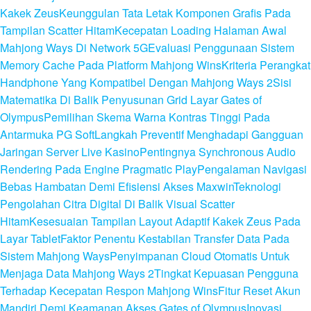
Kakek Zeus
Keunggulan Tata Letak Komponen Grafis Pada
Tampilan Scatter Hitam
Kecepatan Loading Halaman Awal
Mahjong Ways Di Network 5G
Evaluasi Penggunaan Sistem
Memory Cache Pada Platform Mahjong Wins
Kriteria Perangkat
Handphone Yang Kompatibel Dengan Mahjong Ways 2
Sisi
Matematika Di Balik Penyusunan Grid Layar Gates of
Olympus
Pemilihan Skema Warna Kontras Tinggi Pada
Antarmuka PG Soft
Langkah Preventif Menghadapi Gangguan
Jaringan Server Live Kasino
Pentingnya Synchronous Audio
Rendering Pada Engine Pragmatic Play
Pengalaman Navigasi
Bebas Hambatan Demi Efisiensi Akses Maxwin
Teknologi
Pengolahan Citra Digital Di Balik Visual Scatter
Hitam
Kesesuaian Tampilan Layout Adaptif Kakek Zeus Pada
Layar Tablet
Faktor Penentu Kestabilan Transfer Data Pada
Sistem Mahjong Ways
Penyimpanan Cloud Otomatis Untuk
Menjaga Data Mahjong Ways 2
Tingkat Kepuasan Pengguna
Terhadap Kecepatan Respon Mahjong Wins
Fitur Reset Akun
Mandiri Demi Keamanan Akses Gates of Olympus
Inovasi