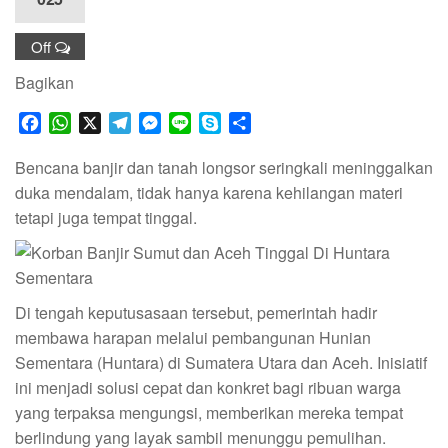
Off
Bagikan
F
W
X
T
M
L
S
S
a
h
e
e
i
k
h
c
a
l
s
n
y
a
Bencana banjir dan tanah longsor seringkali meninggalkan
e
t
e
s
e
p
r
duka mendalam, tidak hanya karena kehilangan materi
b
s
g
e
e
e
tetapi juga tempat tinggal. ​
o
A
r
n
o
p
a
g
k
p
m
e
r
Di tengah keputusasaan tersebut, pemerintah hadir
membawa harapan melalui pembangunan Hunian
Sementara (Huntara) di Sumatera Utara dan Aceh.​ Inisiatif
ini menjadi solusi cepat dan konkret bagi ribuan warga
yang terpaksa mengungsi, memberikan mereka tempat
berlindung yang layak sambil menunggu pemulihan.