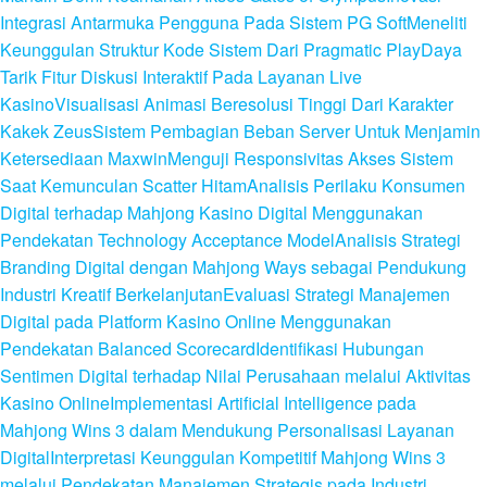
Integrasi Antarmuka Pengguna Pada Sistem PG Soft
Meneliti
Keunggulan Struktur Kode Sistem Dari Pragmatic Play
Daya
Tarik Fitur Diskusi Interaktif Pada Layanan Live
Kasino
Visualisasi Animasi Beresolusi Tinggi Dari Karakter
Kakek Zeus
Sistem Pembagian Beban Server Untuk Menjamin
Ketersediaan Maxwin
Menguji Responsivitas Akses Sistem
Saat Kemunculan Scatter Hitam
Analisis Perilaku Konsumen
Digital terhadap Mahjong Kasino Digital Menggunakan
Pendekatan Technology Acceptance Model
Analisis Strategi
Branding Digital dengan Mahjong Ways sebagai Pendukung
Industri Kreatif Berkelanjutan
Evaluasi Strategi Manajemen
Digital pada Platform Kasino Online Menggunakan
Pendekatan Balanced Scorecard
Identifikasi Hubungan
Sentimen Digital terhadap Nilai Perusahaan melalui Aktivitas
Kasino Online
Implementasi Artificial Intelligence pada
Mahjong Wins 3 dalam Mendukung Personalisasi Layanan
Digital
Interpretasi Keunggulan Kompetitif Mahjong Wins 3
melalui Pendekatan Manajemen Strategis pada Industri