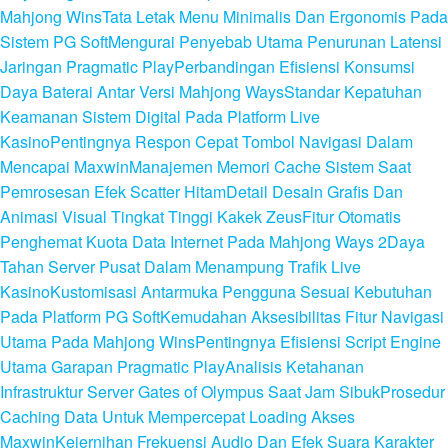
Mahjong Wins
Tata Letak Menu Minimalis Dan Ergonomis Pada
Sistem PG Soft
Mengurai Penyebab Utama Penurunan Latensi
Jaringan Pragmatic Play
Perbandingan Efisiensi Konsumsi
Daya Baterai Antar Versi Mahjong Ways
Standar Kepatuhan
Keamanan Sistem Digital Pada Platform Live
Kasino
Pentingnya Respon Cepat Tombol Navigasi Dalam
Mencapai Maxwin
Manajemen Memori Cache Sistem Saat
Pemrosesan Efek Scatter Hitam
Detail Desain Grafis Dan
Animasi Visual Tingkat Tinggi Kakek Zeus
Fitur Otomatis
Penghemat Kuota Data Internet Pada Mahjong Ways 2
Daya
Tahan Server Pusat Dalam Menampung Trafik Live
Kasino
Kustomisasi Antarmuka Pengguna Sesuai Kebutuhan
Pada Platform PG Soft
Kemudahan Aksesibilitas Fitur Navigasi
Utama Pada Mahjong Wins
Pentingnya Efisiensi Script Engine
Utama Garapan Pragmatic Play
Analisis Ketahanan
Infrastruktur Server Gates of Olympus Saat Jam Sibuk
Prosedur
Caching Data Untuk Mempercepat Loading Akses
Maxwin
Kejernihan Frekuensi Audio Dan Efek Suara Karakter