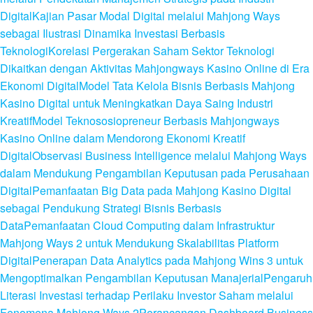
Digital
Kajian Pasar Modal Digital melalui Mahjong Ways
sebagai Ilustrasi Dinamika Investasi Berbasis
Teknologi
Korelasi Pergerakan Saham Sektor Teknologi
Dikaitkan dengan Aktivitas Mahjongways Kasino Online di Era
Ekonomi Digital
Model Tata Kelola Bisnis Berbasis Mahjong
Kasino Digital untuk Meningkatkan Daya Saing Industri
Kreatif
Model Teknososiopreneur Berbasis Mahjongways
Kasino Online dalam Mendorong Ekonomi Kreatif
Digital
Observasi Business Intelligence melalui Mahjong Ways
dalam Mendukung Pengambilan Keputusan pada Perusahaan
Digital
Pemanfaatan Big Data pada Mahjong Kasino Digital
sebagai Pendukung Strategi Bisnis Berbasis
Data
Pemanfaatan Cloud Computing dalam Infrastruktur
Mahjong Ways 2 untuk Mendukung Skalabilitas Platform
Digital
Penerapan Data Analytics pada Mahjong Wins 3 untuk
Mengoptimalkan Pengambilan Keputusan Manajerial
Pengaruh
Literasi Investasi terhadap Perilaku Investor Saham melalui
Fenomena Mahjong Ways 2
Perancangan Dashboard Business