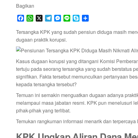
Bagikan
F
W
X
T
M
L
S
S
a
h
e
e
i
k
h
c
a
l
s
n
y
a
Tersangka KPK yang sudah pensiun diduga masih mener
e
t
e
s
e
p
r
dugaan praktik korupsi.
b
s
g
e
e
e
o
A
r
n
o
p
a
g
Kasus dugaan korupsi yang ditangani Komisi Pemberanta
k
p
m
e
tertuju pada seorang tersangka yang sudah berstatus 
r
signifikan. Fakta tersebut memunculkan pertanyaan besa
kepada tersangka tersebut?
Temuan ini semakin menguatkan dugaan adanya praktik 
melampaui masa jabatan resmi. KPK pun menelusuri le
pihak-pihak yang terlibat.
Temukan rangkuman informasi menarik dan terpercaya 
KPK Ungkap Aliran Dana Me