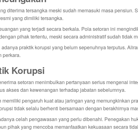
g diterima tersangka meski sudah memasuki masa pensiun. S
resmi yang dimiliki tersangka.
angan yang terjadi secara berkala. Pola setoran ini mengindi
engan pihak tertentu, meski secara administratif sudah tidak m
 adanya praktik korupsi yang belum sepenuhnya terputus. Alir
 perkara.
ik Korupsi
erima setoran menimbulkan pertanyaan serius mengenai integ
us akses dan kewenangan terhadap jabatan sebelumnya.
memiliki pengaruh kuat atau jaringan yang memungkinkan pra
rupsi tidak selalu berhenti bersamaan dengan berakhirnya ma
adanya celah pengawasan yang perlu dibenahi. Penegakan h
pun pihak yang mencoba memanfaatkan kekuasaan secara tida