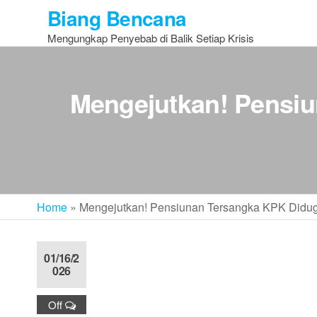
Skip
Biang Bencana
to
Mengungkap Penyebab di Balik Setiap Krisis
the
content
Mengejutkan! Pensiu
Home
»
Mengejutkan! Pensiunan Tersangka KPK Didug
01/16/2
026
Off