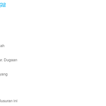
uga
dah
car. Dugaan
 yang
usuran ini