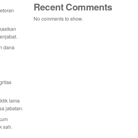
Recent Comments
etoran
No comments to show.
kasikan
enjabat.
an dana
ritas
ktik lama
sa jabatan.
ukum
k sah.