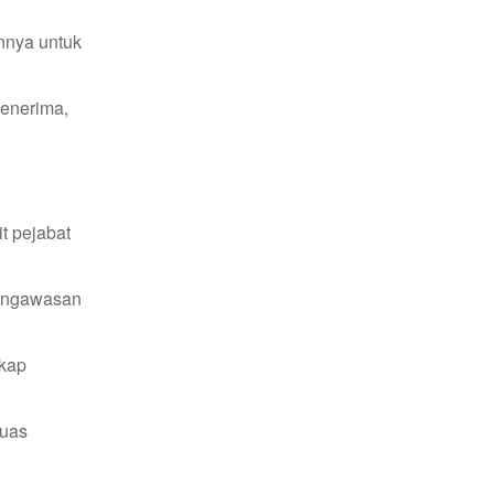
annya untuk
penerima,
t pejabat
pengawasan
gkap
luas