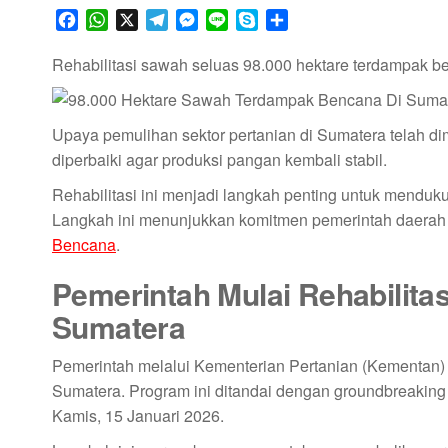
F
W
X
T
M
L
S
S
a
h
e
e
i
k
h
c
a
l
s
n
y
a
Rehabilitasi sawah seluas 98.000 hektare terdampak b
e
t
e
s
e
p
r
b
s
g
e
e
e
o
A
r
n
Upaya pemulihan sektor pertanian di Sumatera telah d
o
p
a
g
diperbaiki agar produksi pangan kembali stabil.
k
p
m
e
Rehabilitasi ini menjadi langkah penting untuk mendu
r
Langkah ini menunjukkan komitmen pemerintah daerah 
Bencana
.
Pemerintah Mulai Rehabilit
Sumatera
Pemerintah melalui Kementerian Pertanian (Kementan) 
Sumatera. Program ini ditandai dengan groundbreakin
Kamis, 15 Januari 2026.