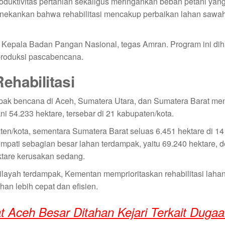
duktivitas pertanian sekaligus meringankan beban petani yan
nekankan bahwa rehabilitasi mencakup perbaikan lahan sawah,
n Kepala Badan Pangan Nasional, tegas Amran. Program ini di
 produksi pascabencana.
ehabilitasi
pak bencana di Aceh, Sumatera Utara, dan Sumatera Barat me
i 54.233 hektare, tersebar di 21 kabupaten/kota.
en/kota, sementara Sumatera Barat seluas 6.451 hektare di 14
pati sebagian besar lahan terdampak, yaitu 69.240 hektare, 
ktare kerusakan sedang.
layah terdampak, Kementan memprioritaskan rehabilitasi laha
an lebih cepat dan efisien.
t Aceh Besar Ditahan Kejari Terkait Duga