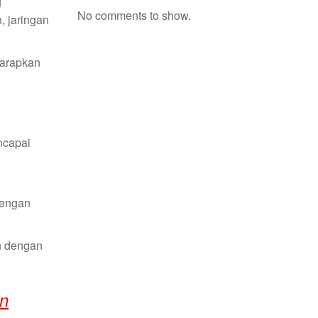
g
No comments to show.
 jaringan
harapkan
ncapai
dengan
n dengan
an