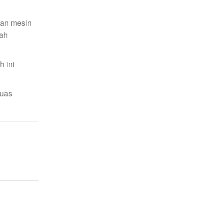
 dan mesin
lah
h ini
luas