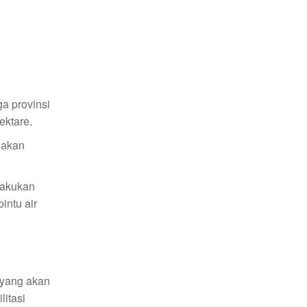
ga provinsi
ektare.
nakan
lakukan
intu air
 yang akan
litasi