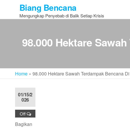
Skip
Biang Bencana
to
Mengungkap Penyebab di Balik Setiap Krisis
the
content
98.000 Hektare Sawah
Home
»
98.000 Hektare Sawah Terdampak Bencana Di 
01/15/2
026
Off
Bagikan