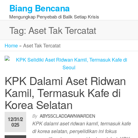
Skip
Biang Bencana
to
Mengungkap Penyebab di Balik Setiap Krisis
the
content
Tag:
Aset Tak Tercatat
Home
»
Aset Tak Tercatat
KPK Dalami Aset Ridwan
Kamil, Termasuk Kafe di
Korea Selatan
By
ABYSSCLADDAWNWARDEN
12/31/2
KPK dalami aset ridwan kamil, termasuk kafe
025
di korea selatan, penyelidikan ini fokus