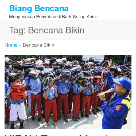
Skip
Biang Bencana
to
Mengungkap Penyebab di Balik Setiap Krisis
the
content
Tag:
Bencana Bikin
Home
»
Bencana Bikin