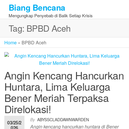
Skip
Biang Bencana
to
Mengungkap Penyebab di Balik Setiap Krisis
the
content
Tag:
BPBD Aceh
Home
»
BPBD Aceh
Angin Kencang Hancurkan
Huntara, Lima Keluarga
Bener Meriah Terpaksa
Direlokasi!
By
ABYSSCLADDAWNWARDEN
03/25/2
Angin kencang hancurkan huntara di Bener
026