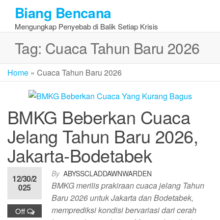
Skip
Biang Bencana
to
Mengungkap Penyebab di Balik Setiap Krisis
the
content
Tag:
Cuaca Tahun Baru 2026
Home
»
Cuaca Tahun Baru 2026
BMKG Beberkan Cuaca
Jelang Tahun Baru 2026,
Jakarta-Bodetabek
By
ABYSSCLADDAWNWARDEN
12/30/2
BMKG merilis prakiraan cuaca jelang Tahun
025
Baru 2026 untuk Jakarta dan Bodetabek,
memprediksi kondisi bervariasi dari cerah
Off