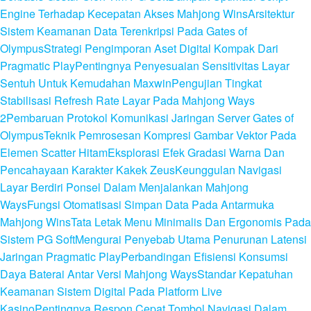
Engine Terhadap Kecepatan Akses Mahjong Wins
Arsitektur
Sistem Keamanan Data Terenkripsi Pada Gates of
Olympus
Strategi Pengimporan Aset Digital Kompak Dari
Pragmatic Play
Pentingnya Penyesuaian Sensitivitas Layar
Sentuh Untuk Kemudahan Maxwin
Pengujian Tingkat
Stabilisasi Refresh Rate Layar Pada Mahjong Ways
2
Pembaruan Protokol Komunikasi Jaringan Server Gates of
Olympus
Teknik Pemrosesan Kompresi Gambar Vektor Pada
Elemen Scatter Hitam
Eksplorasi Efek Gradasi Warna Dan
Pencahayaan Karakter Kakek Zeus
Keunggulan Navigasi
Layar Berdiri Ponsel Dalam Menjalankan Mahjong
Ways
Fungsi Otomatisasi Simpan Data Pada Antarmuka
Mahjong Wins
Tata Letak Menu Minimalis Dan Ergonomis Pada
Sistem PG Soft
Mengurai Penyebab Utama Penurunan Latensi
Jaringan Pragmatic Play
Perbandingan Efisiensi Konsumsi
Daya Baterai Antar Versi Mahjong Ways
Standar Kepatuhan
Keamanan Sistem Digital Pada Platform Live
Kasino
Pentingnya Respon Cepat Tombol Navigasi Dalam