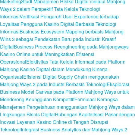
Marketing
Studi Manajemen Risiko Digital melalui Mahjong
Ways 2 dalam Perspektif Tata Kelola Teknologi
Informasi
Verifikasi Pengaruh User Experience terhadap
Loyalitas Pengguna Kasino Digital Berbasis Teknologi
Informasi
Business Ecosystem Mapping berbasis Mahjong
Wins 3 sebagai Pendekatan Baru pada Industri Kreatif
Digital
Business Process Reengineering pada Mahjongways
Kasino Online untuk Meningkatkan Efisiensi
Operasional
Efektivitas Tata Kelola Informasi pada Platform
Mahjong Kasino Digital dalam Mendukung Kinerja
Organisasi
Efisiensi Digital Supply Chain menggunakan
Mahjong Ways 2 pada Industri Berbasis Teknologi
Eksplorasi
Business Model Canvas pada Platform Mahjong Ways untuk
Mendorong Keunggulan Kompetitif
Formulasi Kerangka
Manajemen Pengetahuan menggunakan Mahjong Ways dalam
Lingkungan Bisnis Digital
Hubungan Kapitalisasi Pasar dengan
Inovasi Layanan Kasino Online di Tengah Disrupsi
Teknologi
Integrasi Business Analytics dan Mahjong Ways 2