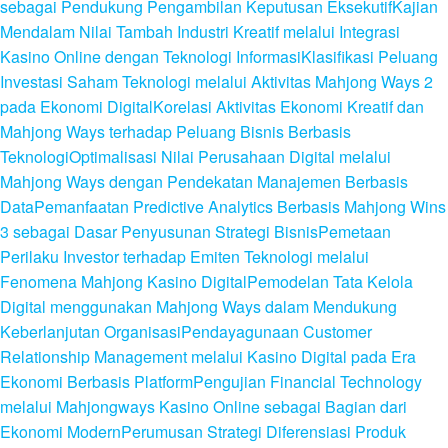
sebagai Pendukung Pengambilan Keputusan Eksekutif
Kajian
Mendalam Nilai Tambah Industri Kreatif melalui Integrasi
Kasino Online dengan Teknologi Informasi
Klasifikasi Peluang
Investasi Saham Teknologi melalui Aktivitas Mahjong Ways 2
pada Ekonomi Digital
Korelasi Aktivitas Ekonomi Kreatif dan
Mahjong Ways terhadap Peluang Bisnis Berbasis
Teknologi
Optimalisasi Nilai Perusahaan Digital melalui
Mahjong Ways dengan Pendekatan Manajemen Berbasis
Data
Pemanfaatan Predictive Analytics Berbasis Mahjong Wins
3 sebagai Dasar Penyusunan Strategi Bisnis
Pemetaan
Perilaku Investor terhadap Emiten Teknologi melalui
Fenomena Mahjong Kasino Digital
Pemodelan Tata Kelola
Digital menggunakan Mahjong Ways dalam Mendukung
Keberlanjutan Organisasi
Pendayagunaan Customer
Relationship Management melalui Kasino Digital pada Era
Ekonomi Berbasis Platform
Pengujian Financial Technology
melalui Mahjongways Kasino Online sebagai Bagian dari
Ekonomi Modern
Perumusan Strategi Diferensiasi Produk