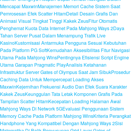
Mencapai Maxwin
Manajemen Memori Cache Sistem Saat
Pemrosesan Efek Scatter Hitam
Detail Desain Grafis Dan
Animasi Visual Tingkat Tinggi Kakek Zeus
Fitur Otomatis
Penghemat Kuota Data Internet Pada Mahjong Ways 2
Daya
Tahan Server Pusat Dalam Menampung Trafik Live
Kasino
Kustomisasi Antarmuka Pengguna Sesuai Kebutuhan
Pada Platform PG Soft
Kemudahan Aksesibilitas Fitur Navigasi
Utama Pada Mahjong Wins
Pentingnya Efisiensi Script Engine
Utama Garapan Pragmatic Play
Analisis Ketahanan
Infrastruktur Server Gates of Olympus Saat Jam Sibuk
Prosedur
Caching Data Untuk Mempercepat Loading Akses
Maxwin
Kejernihan Frekuensi Audio Dan Efek Suara Karakter
Kakek Zeus
Keunggulan Tata Letak Komponen Grafis Pada
Tampilan Scatter Hitam
Kecepatan Loading Halaman Awal
Mahjong Ways Di Network 5G
Evaluasi Penggunaan Sistem
Memory Cache Pada Platform Mahjong Wins
Kriteria Perangkat
Handphone Yang Kompatibel Dengan Mahjong Ways 2
Sisi
Matematika Di Balik Penyusunan Grid Layar Gates of