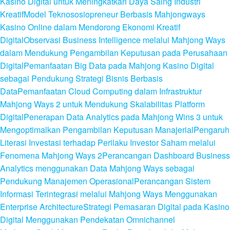
Kasino Digital untuk Meningkatkan Daya Saing Industri
Kreatif
Model Teknososiopreneur Berbasis Mahjongways
Kasino Online dalam Mendorong Ekonomi Kreatif
Digital
Observasi Business Intelligence melalui Mahjong Ways
dalam Mendukung Pengambilan Keputusan pada Perusahaan
Digital
Pemanfaatan Big Data pada Mahjong Kasino Digital
sebagai Pendukung Strategi Bisnis Berbasis
Data
Pemanfaatan Cloud Computing dalam Infrastruktur
Mahjong Ways 2 untuk Mendukung Skalabilitas Platform
Digital
Penerapan Data Analytics pada Mahjong Wins 3 untuk
Mengoptimalkan Pengambilan Keputusan Manajerial
Pengaruh
Literasi Investasi terhadap Perilaku Investor Saham melalui
Fenomena Mahjong Ways 2
Perancangan Dashboard Business
Analytics menggunakan Data Mahjong Ways sebagai
Pendukung Manajemen Operasional
Perancangan Sistem
Informasi Terintegrasi melalui Mahjong Ways Menggunakan
Enterprise Architecture
Strategi Pemasaran Digital pada Kasino
Digital Menggunakan Pendekatan Omnichannel