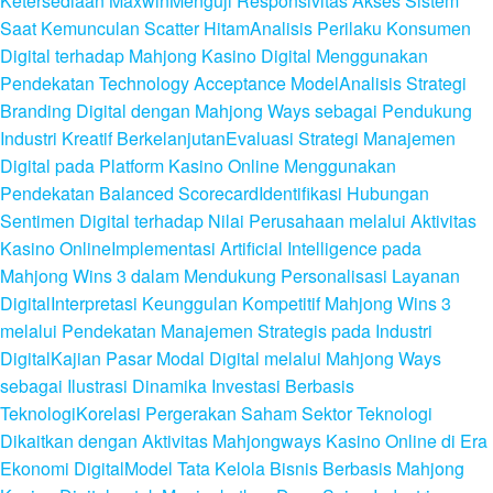
Ketersediaan Maxwin
Menguji Responsivitas Akses Sistem
Saat Kemunculan Scatter Hitam
Analisis Perilaku Konsumen
Digital terhadap Mahjong Kasino Digital Menggunakan
Pendekatan Technology Acceptance Model
Analisis Strategi
Branding Digital dengan Mahjong Ways sebagai Pendukung
Industri Kreatif Berkelanjutan
Evaluasi Strategi Manajemen
Digital pada Platform Kasino Online Menggunakan
Pendekatan Balanced Scorecard
Identifikasi Hubungan
Sentimen Digital terhadap Nilai Perusahaan melalui Aktivitas
Kasino Online
Implementasi Artificial Intelligence pada
Mahjong Wins 3 dalam Mendukung Personalisasi Layanan
Digital
Interpretasi Keunggulan Kompetitif Mahjong Wins 3
melalui Pendekatan Manajemen Strategis pada Industri
Digital
Kajian Pasar Modal Digital melalui Mahjong Ways
sebagai Ilustrasi Dinamika Investasi Berbasis
Teknologi
Korelasi Pergerakan Saham Sektor Teknologi
Dikaitkan dengan Aktivitas Mahjongways Kasino Online di Era
Ekonomi Digital
Model Tata Kelola Bisnis Berbasis Mahjong