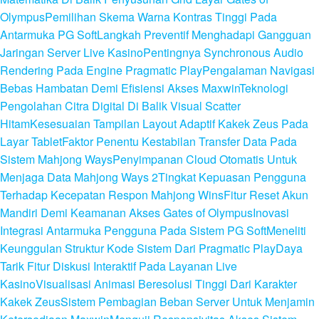
Olympus
Pemilihan Skema Warna Kontras Tinggi Pada
Antarmuka PG Soft
Langkah Preventif Menghadapi Gangguan
Jaringan Server Live Kasino
Pentingnya Synchronous Audio
Rendering Pada Engine Pragmatic Play
Pengalaman Navigasi
Bebas Hambatan Demi Efisiensi Akses Maxwin
Teknologi
Pengolahan Citra Digital Di Balik Visual Scatter
Hitam
Kesesuaian Tampilan Layout Adaptif Kakek Zeus Pada
Layar Tablet
Faktor Penentu Kestabilan Transfer Data Pada
Sistem Mahjong Ways
Penyimpanan Cloud Otomatis Untuk
Menjaga Data Mahjong Ways 2
Tingkat Kepuasan Pengguna
Terhadap Kecepatan Respon Mahjong Wins
Fitur Reset Akun
Mandiri Demi Keamanan Akses Gates of Olympus
Inovasi
Integrasi Antarmuka Pengguna Pada Sistem PG Soft
Meneliti
Keunggulan Struktur Kode Sistem Dari Pragmatic Play
Daya
Tarik Fitur Diskusi Interaktif Pada Layanan Live
Kasino
Visualisasi Animasi Beresolusi Tinggi Dari Karakter
Kakek Zeus
Sistem Pembagian Beban Server Untuk Menjamin