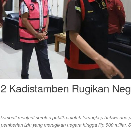
 2 Kadistamben Rugikan Neg
 kembali menjadi sorotan publik setelah terungkap bahwa dua 
k pemberian izin yang merugikan negara hingga Rp 500 miliar. S