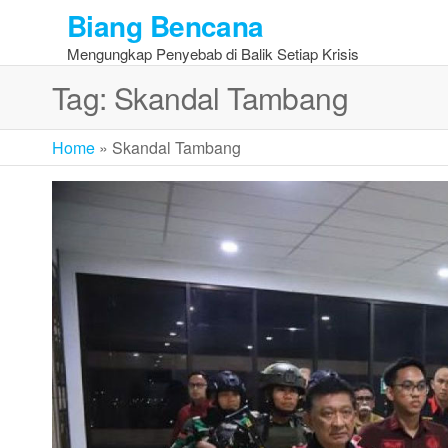
Skip
Biang Bencana
to
Mengungkap Penyebab di Balik Setiap Krisis
the
content
Tag:
Skandal Tambang
Home
»
Skandal Tambang