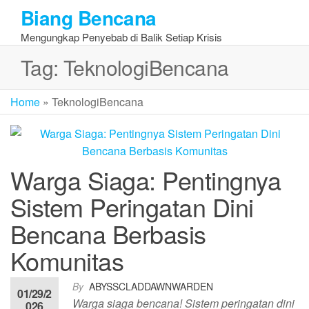
Skip
Biang Bencana
to
Mengungkap Penyebab di Balik Setiap Krisis
the
content
Tag:
TeknologiBencana
Home
»
TeknologiBencana
Warga Siaga: Pentingnya
Sistem Peringatan Dini
Bencana Berbasis
Komunitas
By
ABYSSCLADDAWNWARDEN
01/29/2
Warga siaga bencana! Sistem peringatan dini
026