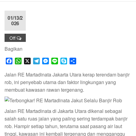
01/13/2
026
Off
Bagikan
F
W
X
T
M
L
S
S
a
h
e
e
i
k
h
c
a
l
s
n
y
a
Jalan RE Martadinata Jakarta Utara kerap terendam banjir
e
t
e
s
e
p
r
rob, ini penyebab utama dan faktor lingkungan yang
b
s
g
e
e
e
membuat kawasan rawan tergenang.
o
A
r
n
o
p
a
g
k
p
m
e
Jalan RE Martadinata di Jakarta Utara dikenal sebagai
r
salah satu ruas jalan yang paling sering terdampak banjir
rob. Hampir setiap tahun, terutama saat pasang air laut
tinggi, kawasan ini kembali tergenang dan mengganggu