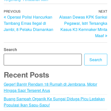
Post
Previous
PREVIOUS
NEXT
N
Operasi Polisi Hancurkan
Alasan Dewas KPK Sanksi
Post
Po
navigation
Tambang Emas Ilegal di
Pegawai, Istri Tersangka
Jambi, 8 Pelaku Diamankan
Kasus K3 Kemnaker Minta
Maaf
Search
Search
Recent Posts
Geger! Banjir Rendam 18 Rumah di Jembrana, Motor
Hingga Sapi Terseret Arus
Buang Sampah Organik Ke Sungai Diduga Picu Ledakan
Populasi Ikan Sapu-Sapu!