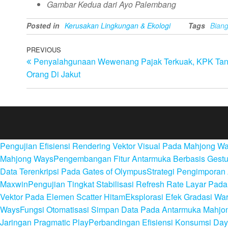
Gambar Kedua dari Ayo Palembang
Posted in
Kerusakan Lingkungan & Ekologi
Tags
Bian
Post
Previous
PREVIOUS
Penyalahgunaan Wewenang Pajak Terkuak, KPK Tan
Post
navigation
Orang Di Jakut
Pengujian Efisiensi Rendering Vektor Visual Pada Mahjong W
Mahjong Ways
Pengembangan Fitur Antarmuka Berbasis Gestu
Data Terenkripsi Pada Gates of Olympus
Strategi Pengimporan 
Maxwin
Pengujian Tingkat Stabilisasi Refresh Rate Layar Pa
Vektor Pada Elemen Scatter Hitam
Eksplorasi Efek Gradasi W
Ways
Fungsi Otomatisasi Simpan Data Pada Antarmuka Mahjo
Jaringan Pragmatic Play
Perbandingan Efisiensi Konsumsi Day