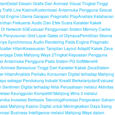
itam
Detail Desain Grafis Dan Animasi Visual Tingkat Tinggi
Trafik Live Kasino
Kustomisasi Antarmuka Pengguna Sesuai
cript Engine Utama Garapan Pragmatic Play
Analisis Ketahanan
rnihan Frekuensi Audio Dan Efek Suara Karakter Kakek
 Di Network 5G
Evaluasi Penggunaan Sistem Memory Cache
lik Penyusunan Grid Layar Gates of Olympus
Pemilihan Skema
gnya Synchronous Audio Rendering Pada Engine Pragmatic
Scatter Hitam
Kesesuaian Tampilan Layout Adaptif Kakek Zeus
enjaga Data Mahjong Ways 2
Tingkat Kepuasan Pengguna
rasi Antarmuka Pengguna Pada Sistem PG Soft
Meneliti
i Animasi Beresolusi Tinggi Dari Karakter Kakek Zeus
Sistem
er Hitam
Analisis Perilaku Konsumen Digital terhadap Mahjong
ays sebagai Pendukung Industri Kreatif Berkelanjutan
Evaluasi
n Sentimen Digital terhadap Nilai Perusahaan melalui Aktivitas
pretasi Keunggulan Kompetitif Mahjong Wins 3 melalui
amika Investasi Berbasis Teknologi
Korelasi Pergerakan Saham
basis Mahjong Kasino Digital untuk Meningkatkan Daya Saing
rvasi Business Intelligence melalui Mahjong Ways dalam