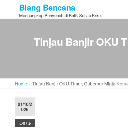
Skip
Biang Bencana
to
Mengungkap Penyebab di Balik Setiap Krisis
the
content
Tinjau Banjir OKU 
Home
»
Tinjau Banjir OKU Timur, Gubernur Minta Ker
01/10/2
026
Off