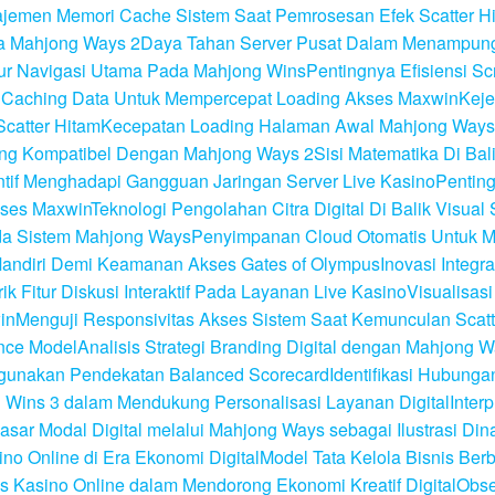
jemen Memori Cache Sistem Saat Pemrosesan Efek Scatter H
da Mahjong Ways 2
Daya Tahan Server Pusat Dalam Menampung 
tur Navigasi Utama Pada Mahjong Wins
Pentingnya Efisiensi S
 Caching Data Untuk Mempercepat Loading Akses Maxwin
Keje
catter Hitam
Kecepatan Loading Halaman Awal Mahjong Ways
ang Kompatibel Dengan Mahjong Ways 2
Sisi Matematika Di Ba
tif Menghadapi Gangguan Jaringan Server Live Kasino
Pentin
kses Maxwin
Teknologi Pengolahan Citra Digital Di Balik Visual 
ada Sistem Mahjong Ways
Penyimpanan Cloud Otomatis Untuk M
Mandiri Demi Keamanan Akses Gates of Olympus
Inovasi Integ
ik Fitur Diskusi Interaktif Pada Layanan Live Kasino
Visualisas
in
Menguji Responsivitas Akses Sistem Saat Kemunculan Scatt
nce Model
Analisis Strategi Branding Digital dengan Mahjong W
nggunakan Pendekatan Balanced Scorecard
Identifikasi Hubunga
ong Wins 3 dalam Mendukung Personalisasi Layanan Digital
Inter
asar Modal Digital melalui Mahjong Ways sebagai Ilustrasi Din
no Online di Era Ekonomi Digital
Model Tata Kelola Bisnis Ber
 Kasino Online dalam Mendorong Ekonomi Kreatif Digital
Obse