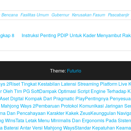
g Bencana
Fasilitas Umum
Gubernur
Kerusakan Fasum
Pascabanjir
gkap 8
Instruksi Penting PDIP Untuk Kader Menyambut Ra
Theme:
Futurio
ays 2
Riset Tingkat Kestabilan Latensi Streaming Platform Live 
r Oleh Tim PG Soft
Dampak Optimasi Script Engine Terhadap 
Aset Digital Kompak Dari Pragmatic Play
Pentingnya Penyesuai
da Mahjong Ways 2
Pembaruan Protokol Komunikasi Jaringan Ser
arna Dan Pencahayaan Karakter Kakek Zeus
Keunggulan Naviga
ng Wins
Tata Letak Menu Minimalis Dan Ergonomis Pada Siste
a Baterai Antar Versi Mahjong Ways
Standar Kepatuhan Keamana