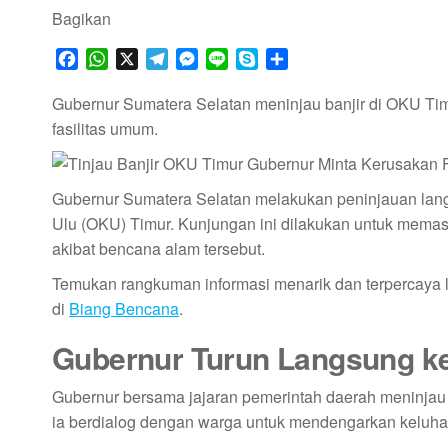
Bagikan
F
W
X
T
M
L
S
S
a
h
e
e
i
k
h
c
a
l
s
n
y
a
Gubernur Sumatera Selatan meninjau banjir di OKU Ti
e
t
e
s
e
p
r
fasilitas umum.
b
s
g
e
e
e
o
A
r
n
o
p
a
g
Gubernur Sumatera Selatan melakukan peninjauan lang
k
p
m
e
Ulu (OKU) Timur. Kunjungan ini dilakukan untuk memas
r
akibat bencana alam tersebut.
Temukan rangkuman informasi menarik dan terpercaya
di
Biang Bencana
.
Gubernur Turun Langsung ke
Gubernur bersama jajaran pemerintah daerah meninjau l
ia berdialog dengan warga untuk mendengarkan keluh