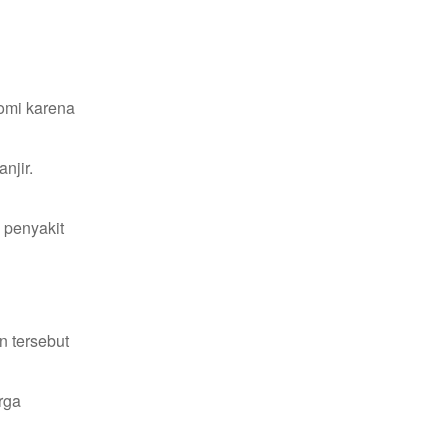
omi karena
njir.
 penyakit
n tersebut
rga