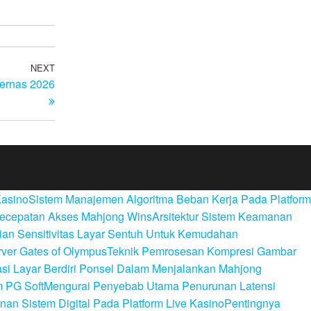
NEXT
Next
kernas 2026
Post
Kasino
Sistem Manajemen Algoritma Beban Kerja Pada Platform
Kecepatan Akses Mahjong Wins
Arsitektur Sistem Keamanan
an Sensitivitas Layar Sentuh Untuk Kemudahan
ver Gates of Olympus
Teknik Pemrosesan Kompresi Gambar
si Layar Berdiri Ponsel Dalam Menjalankan Mahjong
m PG Soft
Mengurai Penyebab Utama Penurunan Latensi
n Sistem Digital Pada Platform Live Kasino
Pentingnya