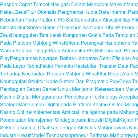
Respon Cepat Tombol Navigasi Dalam Mencapai Maxwin
Mana
Kakek Zeus
Fitur Otomatis Penghemat Kuota Data Internet Pa
Kebutuhan Pada Platform PG Soft
Kemudahan Aksesibilitas Fi
Infrastruktur Server Gates of Olympus Saat Jam Sibuk
Prosedur
Zeus
Keunggulan Tata Letak Komponen Grafis Pada Tampilan S
Pada Platform Mahjong Wins
Kriteria Perangkat Handphone Y
Warna Kontras Tinggi Pada Antarmuka PG Soft
Langkah Preven
Play
Pengalaman Navigasi Bebas Hambatan Demi Efisiensi A
Pada Layar Tablet
Faktor Penentu Kestabilan Transfer Data P
Terhadap Kecepatan Respon Mahjong Wins
Fitur Reset Akun 
Keunggulan Struktur Kode Sistem Dari Pragmatic Play
Daya Tar
Pembagian Beban Server Untuk Menjamin Ketersediaan Maxw
Kasino Digital Menggunakan Pendekatan Technology Accepta
Strategi Manajemen Digital pada Platform Kasino Online Me
Kasino Online
Implementasi Artificial Intelligence pada Mahj
Pendekatan Manajemen Strategis pada Industri Digital
Kajian P
Sektor Teknologi Dikaitkan dengan Aktivitas Mahjongways Kasi
Industri Kreatif
Model Teknososiopreneur Berbasis Mahjongways