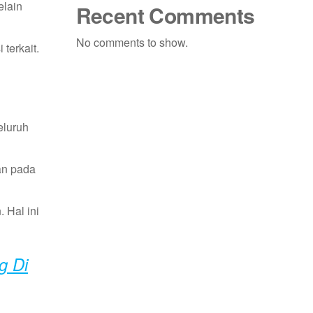
elain
Recent Comments
No comments to show.
terkait.
eluruh
kan pada
 Hal ini
g Di