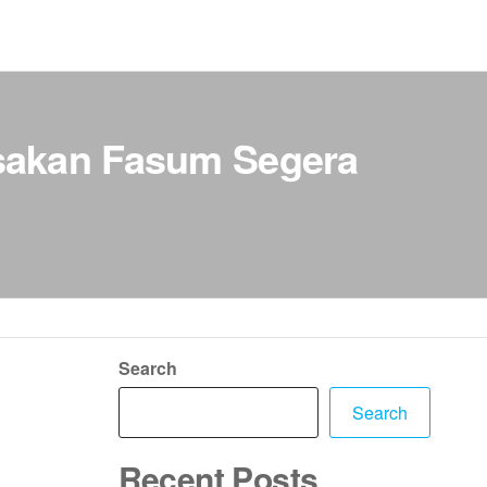
usakan Fasum Segera
Search
Search
Recent Posts