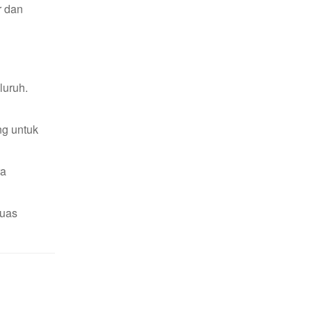
r dan
luruh.
ng untuk
ra
luas