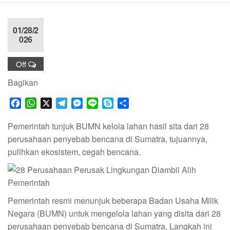
01/28/2
026
Off
Bagikan
F
W
X
T
M
L
S
S
a
h
e
e
i
k
h
c
a
l
s
n
y
a
Pemerintah tunjuk BUMN kelola lahan hasil sita dari 28
e
t
e
s
e
p
r
perusahaan penyebab bencana di Sumatra, tujuannya,
b
s
g
e
e
e
pulihkan ekosistem, cegah bencana.
o
A
r
n
o
p
a
g
k
p
m
e
r
Pemerintah resmi menunjuk beberapa Badan Usaha Milik
Negara (BUMN) untuk mengelola lahan yang disita dari 28
perusahaan penyebab bencana di Sumatra. Langkah ini