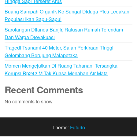
Hingga Sapi Terseret Arus
Buang Sampah Organik Ke Sungai Diduga Picu Ledakan
Populasi Ikan Sapu-Sapu!
Sarolangun Dilanda Banjir, Ratusan Rumah Terendam
Dan Warga Dievakuasi
Tragedi Tsunami 40 Meter, Salah Perkiraan Tinggi
Gelombang Berujung Malapetaka
Momen Mengejutkan Di Ruang Tahanan! Tersangka
Korupsi Rp242 M Tak Kuasa Menahan Air Mata
Recent Comments
No comments to show.
Theme:
Futurio