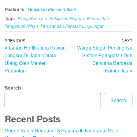
Posted in
Penyebab Bencana Alam
Tags
Biang Bencana
Kebijakan Negara
Pemerintah
Pengambil Alihan
Perusahaan Perusak Lingkungan
Post
Previous
PREVIOUS
NEXT
N
Lahan Hortikultura Rawan
Warga Siaga: Pentingnya
Post
Po
navigation
Longsor Di Jabar Ditata
Sistem Peringatan Dini
Ulang Oleh Menteri
Bencana Berbasis
Pertanian
Komunitas
Search
Search
Recent Posts
Geger! Banjir Rendam 18 Rumah di Jembrana, Motor