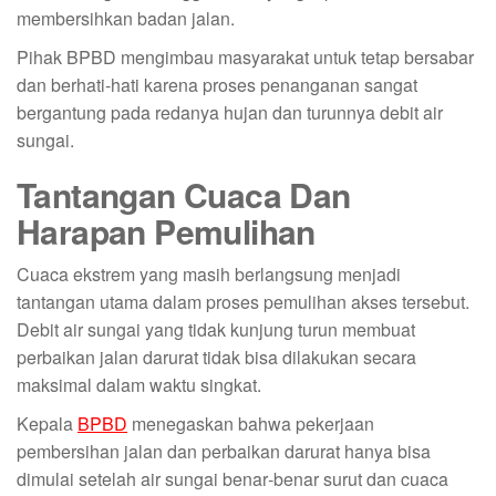
membersihkan badan jalan.
Pihak BPBD mengimbau masyarakat untuk tetap bersabar
dan berhati‑hati karena proses penanganan sangat
bergantung pada redanya hujan dan turunnya debit air
sungai.
Tantangan Cuaca Dan
Harapan Pemulihan
Cuaca ekstrem yang masih berlangsung menjadi
tantangan utama dalam proses pemulihan akses tersebut.
Debit air sungai yang tidak kunjung turun membuat
perbaikan jalan darurat tidak bisa dilakukan secara
maksimal dalam waktu singkat.
Kepala
BPBD
menegaskan bahwa pekerjaan
pembersihan jalan dan perbaikan darurat hanya bisa
dimulai setelah air sungai benar‑benar surut dan cuaca