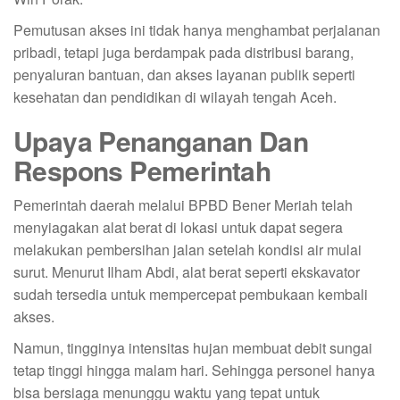
Pemutusan akses ini tidak hanya menghambat perjalanan
pribadi, tetapi juga berdampak pada distribusi barang,
penyaluran bantuan, dan akses layanan publik seperti
kesehatan dan pendidikan di wilayah tengah Aceh.
Upaya Penanganan Dan
Respons Pemerintah
Pemerintah daerah melalui BPBD Bener Meriah telah
menyiagakan alat berat di lokasi untuk dapat segera
melakukan pembersihan jalan setelah kondisi air mulai
surut. Menurut Ilham Abdi, alat berat seperti ekskavator
sudah tersedia untuk mempercepat pembukaan kembali
akses.
Namun, tingginya intensitas hujan membuat debit sungai
tetap tinggi hingga malam hari. Sehingga personel hanya
bisa bersiaga menunggu waktu yang tepat untuk