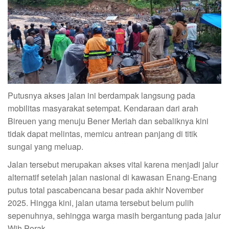
Putusnya akses jalan ini berdampak langsung pada
mobilitas masyarakat setempat. Kendaraan dari arah
Bireuen yang menuju Bener Meriah dan sebaliknya kini
tidak dapat melintas, memicu antrean panjang di titik
sungai yang meluap.
Jalan tersebut merupakan akses vital karena menjadi jalur
alternatif setelah jalan nasional di kawasan Enang‑Enang
putus total pascabencana besar pada akhir November
2025. Hingga kini, jalan utama tersebut belum pulih
sepenuhnya, sehingga warga masih bergantung pada jalur
Wih Porak.