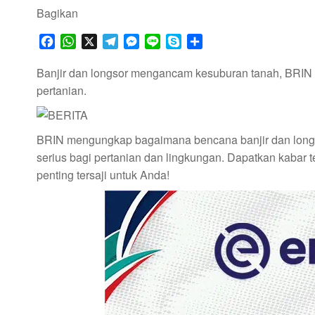
Bagikan
F
W
X
T
M
L
S
S
a
h
e
e
i
k
h
c
a
l
s
n
y
a
Banjir dan longsor mengancam kesuburan tanah, BRIN
e
t
e
s
e
p
r
pertanian.
b
s
g
e
e
e
o
A
r
n
o
p
a
g
BRIN mengungkap bagaimana bencana banjir dan longs
k
p
m
e
serius bagi pertanian dan lingkungan. Dapatkan kabar 
r
penting tersaji untuk Anda!