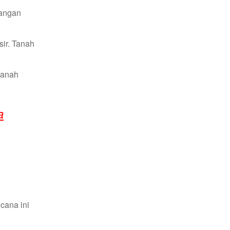
langan
ir. Tanah
tanah
a
cana ini