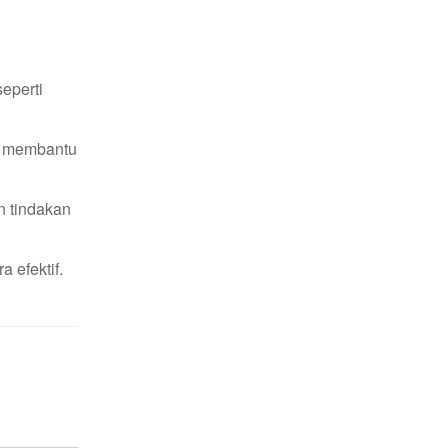
seperti
p membantu
n tindakan
 efektif.