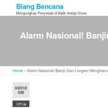
Skip
Biang Bencana
to
Mengungkap Penyebab di Balik Setiap Krisis
the
content
Alarm Nasional! Banj
Home
»
Alarm Nasional! Banjir Dan Longsor Menghan
03/31/2
026
Off