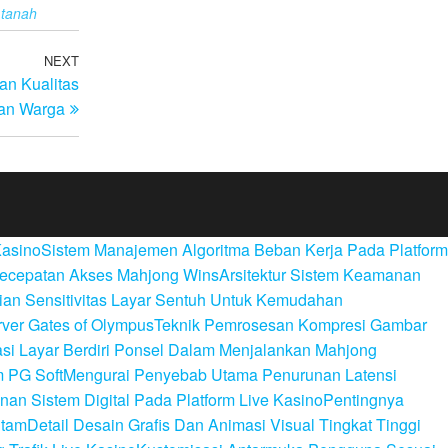
 tanah
NEXT
Next
n Kualitas
Post
an Warga
Kasino
Sistem Manajemen Algoritma Beban Kerja Pada Platform
Kecepatan Akses Mahjong Wins
Arsitektur Sistem Keamanan
an Sensitivitas Layar Sentuh Untuk Kemudahan
ver Gates of Olympus
Teknik Pemrosesan Kompresi Gambar
si Layar Berdiri Ponsel Dalam Menjalankan Mahjong
m PG Soft
Mengurai Penyebab Utama Penurunan Latensi
n Sistem Digital Pada Platform Live Kasino
Pentingnya
itam
Detail Desain Grafis Dan Animasi Visual Tingkat Tinggi