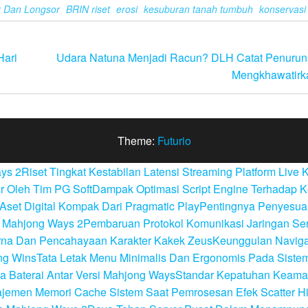
r Dan Longsor
BRIN riset
erosi
kesuburan tanah tumbuh
konservasi
Hari
Udara Natuna Menjadi Racun? DLH Catat Penuruna
Mengkhawatirk
Theme:
Futurio
ays 2
Riset Tingkat Kestabilan Latensi Streaming Platform Live 
r Oleh Tim PG Soft
Dampak Optimasi Script Engine Terhadap 
Aset Digital Kompak Dari Pragmatic Play
Pentingnya Penyesuai
da Mahjong Ways 2
Pembaruan Protokol Komunikasi Jaringan Ser
arna Dan Pencahayaan Karakter Kakek Zeus
Keunggulan Naviga
ng Wins
Tata Letak Menu Minimalis Dan Ergonomis Pada Siste
a Baterai Antar Versi Mahjong Ways
Standar Kepatuhan Keamana
jemen Memori Cache Sistem Saat Pemrosesan Efek Scatter H