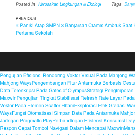
Posted in
Kerusakan Lingkungan & Ekologi
Tags
Banji
Post
Previous
PREVIOUS
Panik! Atap SMPN 3 Banjarsari Ciamis Ambruk Saat 
Post
navigation
Pertama Sekolah
Pengujian Efisiensi Rendering Vektor Visual Pada Mahjong W
Mahjong Ways
Pengembangan Fitur Antarmuka Berbasis Gestu
Data Terenkripsi Pada Gates of Olympus
Strategi Pengimporan 
Maxwin
Pengujian Tingkat Stabilisasi Refresh Rate Layar Pa
Vektor Pada Elemen Scatter Hitam
Eksplorasi Efek Gradasi W
Ways
Fungsi Otomatisasi Simpan Data Pada Antarmuka Mahjo
Jaringan Pragmatic Play
Perbandingan Efisiensi Konsumsi Day
Respon Cepat Tombol Navigasi Dalam Mencapai Maxwin
Mana