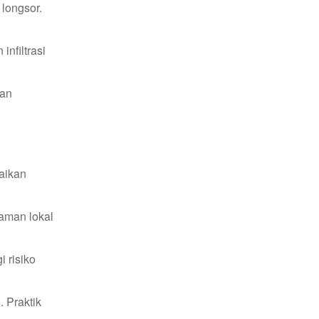
longsor.
nfiltrasi
dan
aikan
aman lokal
 risiko
 Praktik