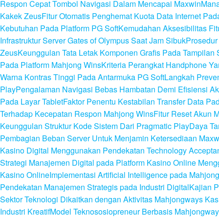
Respon Cepat Tombol Navigasi Dalam Mencapai Maxwin
Mana
Kakek Zeus
Fitur Otomatis Penghemat Kuota Data Internet Pa
Kebutuhan Pada Platform PG Soft
Kemudahan Aksesibilitas Fi
Infrastruktur Server Gates of Olympus Saat Jam Sibuk
Prosedur
Zeus
Keunggulan Tata Letak Komponen Grafis Pada Tampilan S
Pada Platform Mahjong Wins
Kriteria Perangkat Handphone Y
Warna Kontras Tinggi Pada Antarmuka PG Soft
Langkah Preven
Play
Pengalaman Navigasi Bebas Hambatan Demi Efisiensi A
Pada Layar Tablet
Faktor Penentu Kestabilan Transfer Data P
Terhadap Kecepatan Respon Mahjong Wins
Fitur Reset Akun 
Keunggulan Struktur Kode Sistem Dari Pragmatic Play
Daya Tar
Pembagian Beban Server Untuk Menjamin Ketersediaan Maxw
Kasino Digital Menggunakan Pendekatan Technology Accepta
Strategi Manajemen Digital pada Platform Kasino Online Me
Kasino Online
Implementasi Artificial Intelligence pada Mahj
Pendekatan Manajemen Strategis pada Industri Digital
Kajian P
Sektor Teknologi Dikaitkan dengan Aktivitas Mahjongways Kasi
Industri Kreatif
Model Teknososiopreneur Berbasis Mahjongways