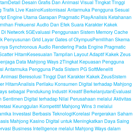
itam
Detail Desain Grafis Dan Animasi Visual Tingkat Tinggi
Trafik Live Kasino
Kustomisasi Antarmuka Pengguna Sesuai
cript Engine Utama Garapan Pragmatic Play
Analisis Ketahanan
rnihan Frekuensi Audio Dan Efek Suara Karakter Kakek
 Di Network 5G
Evaluasi Penggunaan Sistem Memory Cache
lik Penyusunan Grid Layar Gates of Olympus
Pemilihan Skema
gnya Synchronous Audio Rendering Pada Engine Pragmatic
Scatter Hitam
Kesesuaian Tampilan Layout Adaptif Kakek Zeus
enjaga Data Mahjong Ways 2
Tingkat Kepuasan Pengguna
rasi Antarmuka Pengguna Pada Sistem PG Soft
Meneliti
i Animasi Beresolusi Tinggi Dari Karakter Kakek Zeus
Sistem
er Hitam
Analisis Perilaku Konsumen Digital terhadap Mahjong
ays sebagai Pendukung Industri Kreatif Berkelanjutan
Evaluasi
n Sentimen Digital terhadap Nilai Perusahaan melalui Aktivitas
pretasi Keunggulan Kompetitif Mahjong Wins 3 melalui
amika Investasi Berbasis Teknologi
Korelasi Pergerakan Saham
basis Mahjong Kasino Digital untuk Meningkatkan Daya Saing
rvasi Business Intelligence melalui Mahjong Ways dalam