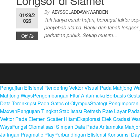
Longsor di Slamet
By
ABYSSCLADDAWNWARDEN
01/29/2
Tak hanya curah hujan, berbagai faktor sep
026
penyebab utama. Banjir dan tanah longso
perhatian publik. Setiap musim…
Off
Pengujian Efisiensi Rendering Vektor Visual Pada Mahjong W
Mahjong Ways
Pengembangan Fitur Antarmuka Berbasis Gestu
Data Terenkripsi Pada Gates of Olympus
Strategi Pengimporan 
Maxwin
Pengujian Tingkat Stabilisasi Refresh Rate Layar Pa
Vektor Pada Elemen Scatter Hitam
Eksplorasi Efek Gradasi W
Ways
Fungsi Otomatisasi Simpan Data Pada Antarmuka Mahjo
Jaringan Pragmatic Play
Perbandingan Efisiensi Konsumsi Day