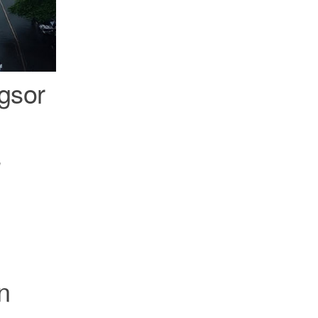
gsor
g
n