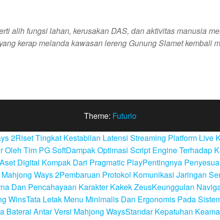
erti alih fungsi lahan, kerusakan DAS, dan aktivitas manusia me
r yang kerap melanda kawasan lereng Gunung Slamet kembali m
Theme:
Futurio
ays 2
Riset Tingkat Kestabilan Latensi Streaming Platform Live 
r Oleh Tim PG Soft
Dampak Optimasi Script Engine Terhadap 
Aset Digital Kompak Dari Pragmatic Play
Pentingnya Penyesuai
da Mahjong Ways 2
Pembaruan Protokol Komunikasi Jaringan Ser
arna Dan Pencahayaan Karakter Kakek Zeus
Keunggulan Naviga
ng Wins
Tata Letak Menu Minimalis Dan Ergonomis Pada Siste
a Baterai Antar Versi Mahjong Ways
Standar Kepatuhan Keamana