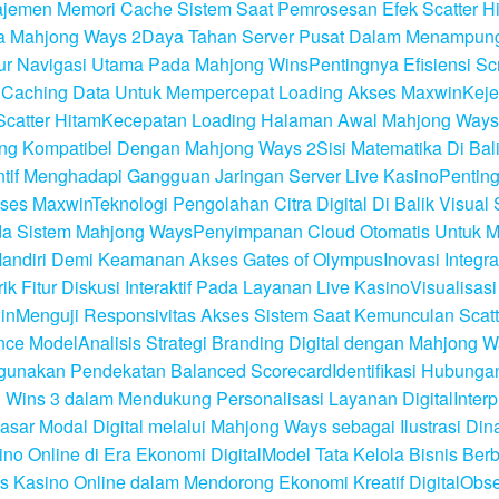
jemen Memori Cache Sistem Saat Pemrosesan Efek Scatter H
da Mahjong Ways 2
Daya Tahan Server Pusat Dalam Menampung 
tur Navigasi Utama Pada Mahjong Wins
Pentingnya Efisiensi S
 Caching Data Untuk Mempercepat Loading Akses Maxwin
Keje
catter Hitam
Kecepatan Loading Halaman Awal Mahjong Ways
ang Kompatibel Dengan Mahjong Ways 2
Sisi Matematika Di Ba
tif Menghadapi Gangguan Jaringan Server Live Kasino
Pentin
kses Maxwin
Teknologi Pengolahan Citra Digital Di Balik Visual 
ada Sistem Mahjong Ways
Penyimpanan Cloud Otomatis Untuk M
Mandiri Demi Keamanan Akses Gates of Olympus
Inovasi Integ
ik Fitur Diskusi Interaktif Pada Layanan Live Kasino
Visualisas
in
Menguji Responsivitas Akses Sistem Saat Kemunculan Scatt
nce Model
Analisis Strategi Branding Digital dengan Mahjong W
nggunakan Pendekatan Balanced Scorecard
Identifikasi Hubunga
ong Wins 3 dalam Mendukung Personalisasi Layanan Digital
Inter
asar Modal Digital melalui Mahjong Ways sebagai Ilustrasi Din
no Online di Era Ekonomi Digital
Model Tata Kelola Bisnis Ber
 Kasino Online dalam Mendorong Ekonomi Kreatif Digital
Obse