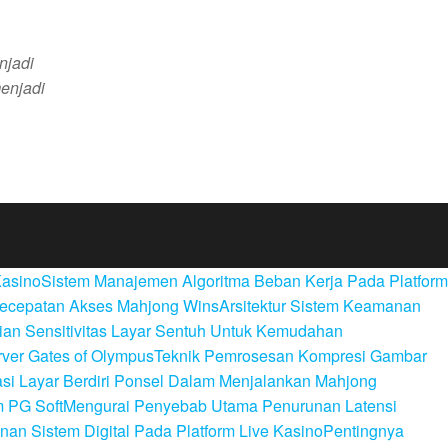
njadi
enjadi
Kasino
Sistem Manajemen Algoritma Beban Kerja Pada Platform
Kecepatan Akses Mahjong Wins
Arsitektur Sistem Keamanan
an Sensitivitas Layar Sentuh Untuk Kemudahan
ver Gates of Olympus
Teknik Pemrosesan Kompresi Gambar
si Layar Berdiri Ponsel Dalam Menjalankan Mahjong
m PG Soft
Mengurai Penyebab Utama Penurunan Latensi
n Sistem Digital Pada Platform Live Kasino
Pentingnya