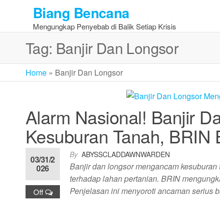
Skip
Biang Bencana
to
Mengungkap Penyebab di Balik Setiap Krisis
the
content
Tag:
Banjir Dan Longsor
Home
»
Banjir Dan Longsor
Alarm Nasional! Banjir 
Kesuburan Tanah, BRIN 
By
ABYSSCLADDAWNWARDEN
03/31/2
Banjir dan longsor mengancam kesuburan
026
terhadap lahan pertanian. BRIN mengungk
Penjelasan ini menyoroti ancaman serius 
Off