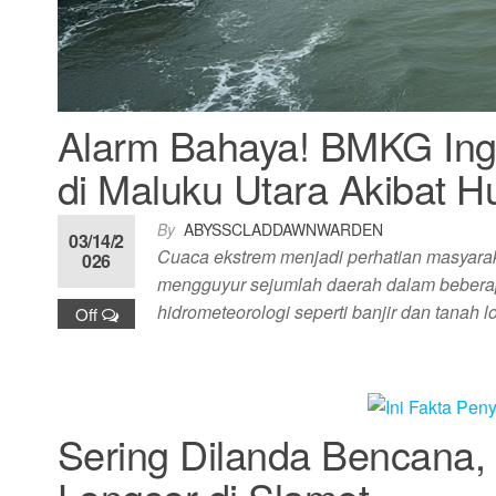
Alarm Bahaya! BMKG Inga
di Maluku Utara Akibat H
By
ABYSSCLADDAWNWARDEN
03/14/2
Cuaca ekstrem menjadi perhatian masyaraka
026
mengguyur sejumlah daerah dalam beberap
hidrometeorologi seperti banjir dan tanah 
Off
Sering Dilanda Bencana, 