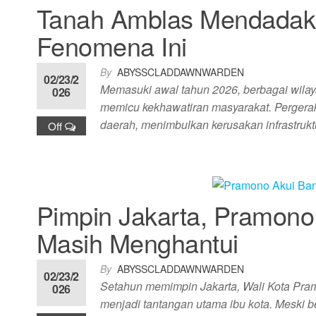
Tanah Amblas Mendadak
Fenomena Ini
By
ABYSSCLADDAWNWARDEN
02/23/2
Memasuki awal tahun 2026, berbagai wila
026
memicu kekhawatiran masyarakat. Pergerak
daerah, menimbulkan kerusakan infrastru
Off
Pimpin Jakarta, Pramono 
Masih Menghantui
By
ABYSSCLADDAWNWARDEN
02/23/2
Setahun memimpin Jakarta, Wali Kota Pra
026
menjadi tantangan utama ibu kota. Meski be