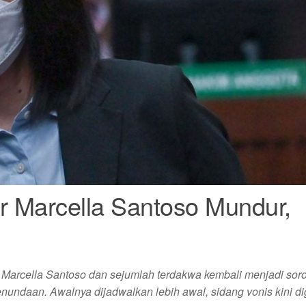
r Marcella Santoso Mundur,
arcella Santoso dan sejumlah terdakwa kembali menjadi soro
undaan. Awalnya dijadwalkan lebih awal, sidang vonis kini di