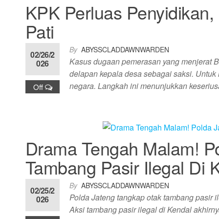
KPK Perluas Penyidikan, 
Pati
By
ABYSSCLADDAWNWARDEN
02/26/2
Kasus dugaan pemerasan yang menjerat Bu
026
delapan kepala desa sebagai saksi. Untuk
negara. Langkah ini menunjukkan keseri
Off
Drama Tengah Malam! Po
Tambang Pasir Ilegal Di 
By
ABYSSCLADDAWNWARDEN
02/25/2
Polda Jateng tangkap otak tambang pasir ile
026
Aksi tambang pasir ilegal di Kendal akhir