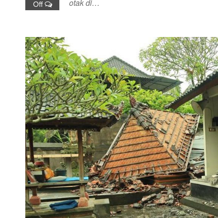
otak di…
Off