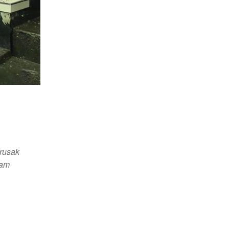
rusak
cam