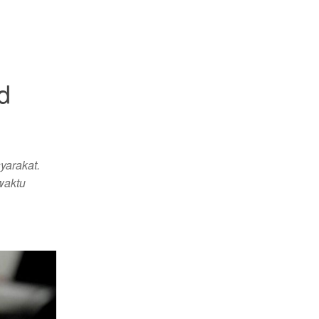
d
yarakat.
waktu