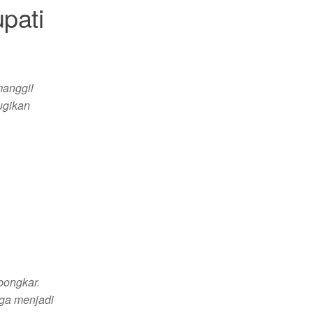
pati
manggil
ugikan
rbongkar.
uga menjadi