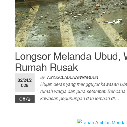
Longsor Melanda Ubud, 
Rumah Rusak
By
ABYSSCLADDAWNWARDEN
02/24/2
Hujan deras yang mengguyur kawasan Ubud
026
rumah warga dan pura setempat. Bencana i
kawasan pegunungan dan lembah di…
Off