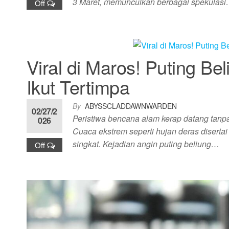
3 Maret, memunculkan berbagai spekulas
Off
Viral di Maros! Puting Be
Ikut Tertimpa
By
ABYSSCLADDAWNWARDEN
02/27/2
Peristiwa bencana alam kerap datang tanp
026
Cuaca ekstrem seperti hujan deras disert
singkat. Kejadian angin puting beliung…
Off