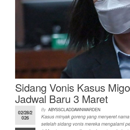
Sidang Vonis Kasus Migo
Jadwal Baru 3 Maret
By
ABYSSCLADDAWNWARDEN
02/28/2
Kasus minyak goreng yang menyeret nama M
026
setelah sidang vonis mereka mengalami pen