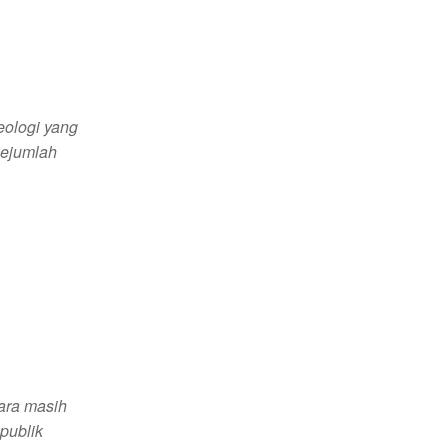
eologi yang
sejumlah
i
ara masih
publik