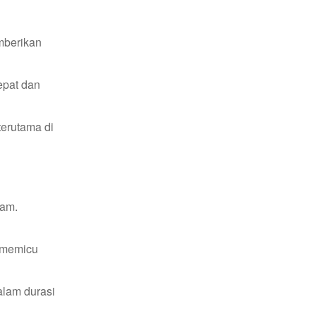
mberikan
epat dan
terutama di
ram.
n memicu
alam durasi