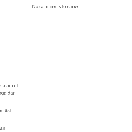
No comments to show.
 alam di
rga dan
ndisi
kan