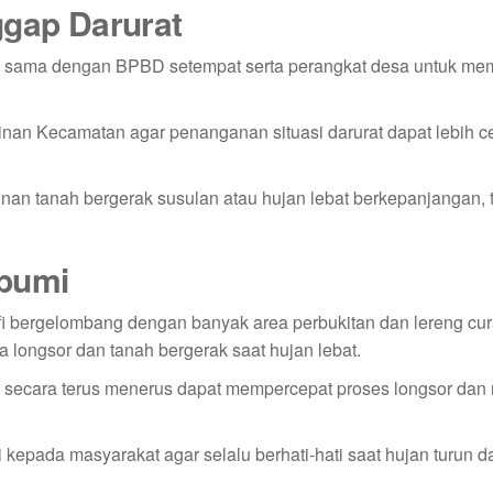
ggap Darurat
sama dengan BPBD setempat serta perangkat desa untuk me
inan Kecamatan agar penanganan situasi darurat dapat lebih c
an tanah bergerak susulan atau hujan lebat berkepanjangan, 
abumi
afi bergelombang dengan banyak area perbukitan dan lereng cu
longsor dan tanah bergerak saat hujan lebat.
ggi secara terus menerus dapat mempercepat proses longsor da
epada masyarakat agar selalu berhati‑hati saat hujan turun d