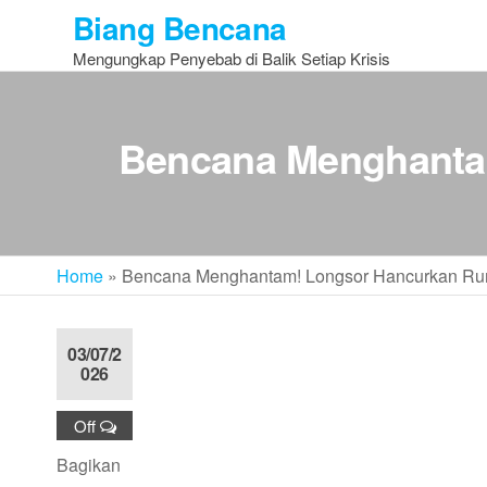
Skip
Biang Bencana
to
Mengungkap Penyebab di Balik Setiap Krisis
the
content
Bencana Menghanta
Home
»
Bencana Menghantam! Longsor Hancurkan R
03/07/2
026
Off
Bagikan