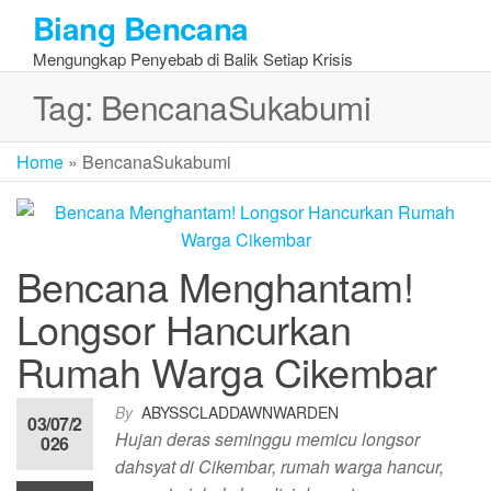
Skip
Biang Bencana
to
Mengungkap Penyebab di Balik Setiap Krisis
the
content
Tag:
BencanaSukabumi
Home
»
BencanaSukabumi
Bencana Menghantam!
Longsor Hancurkan
Rumah Warga Cikembar
By
ABYSSCLADDAWNWARDEN
03/07/2
Hujan deras seminggu memicu longsor
026
dahsyat di Cikembar, rumah warga hancur,