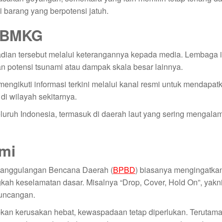
 barang yang berpotensi jatuh.
i BMKG
adian tersebut melalui keterangannya kepada media. Lembaga i
potensi tsunami atau dampak skala besar lainnya.
gikuti informasi terkini melalui kanal resmi untuk mendapat
di wilayah sekitarnya.
seluruh Indonesia, termasuk di daerah laut yang sering mengal
mi
anggulangan Bencana Daerah (
BPBD
) biasanya mengingatka
ah keselamatan dasar. Misalnya “Drop, Cover, Hold On”, yakn
guncangan.
an kerusakan hebat, kewaspadaan tetap diperlukan. Terutama