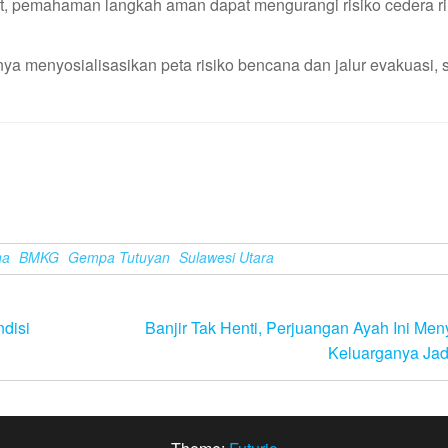
kuat, pemahaman langkah aman dapat mengurangi risiko cedera r
a menyosialisasikan peta risiko bencana dan jalur evakuasi,
na
BMKG
Gempa Tutuyan
Sulawesi Utara
disi
Banjir Tak Henti, Perjuangan Ayah Ini Me
Keluarganya Jad