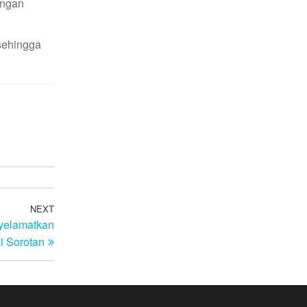
ingan
 sehingga
NEXT
Next
nyelamatkan
Post
i Sorotan