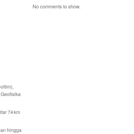
No comments to show.
ltim),
 Geofisika
itar 74 km
gan hingga