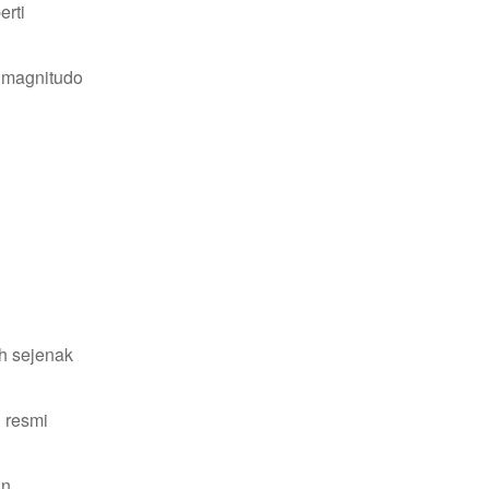
erti
 magnitudo
h sejenak
i resmi
an