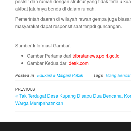
pesisir dan rumah dengan struktur yang tidak terlalu 
akibat jatuhnya benda di dalam rumah.
Pemerintah daerah di wilayah rawan gempa juga biasany
masyarakat dapat responsif saat terjadi guncangan.
Sumber Informasi Gambar:
Gambar Pertama dari
tribratanews.polri.go.id
Gambar Kedua dari
detik.com
Posted in
Edukasi & Mitigasi Publik
Tags
Biang Benca
Post
Previous
PREVIOUS
Tak Terduga! Desa Kupang Disapu Dua Bencana, Kon
Post
navigation
Warga Memprihatinkan