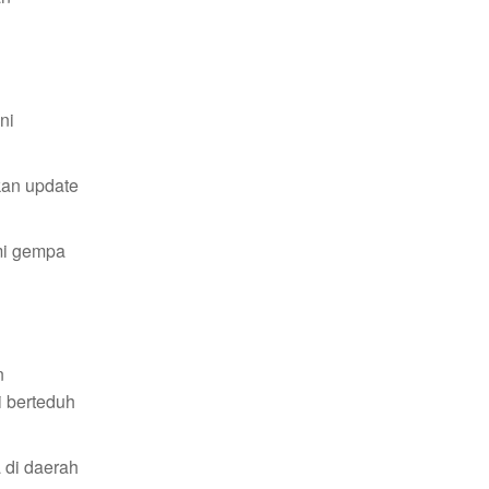
ni
kan update
ami gempa
n
i berteduh
 di daerah