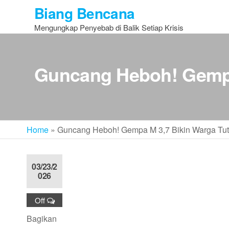
Skip
Biang Bencana
to
Mengungkap Penyebab di Balik Setiap Krisis
the
content
Guncang Heboh! Gempa 
Home
»
Guncang Heboh! Gempa M 3,7 Bikin Warga Tut
03/23/2
026
Off
Bagikan