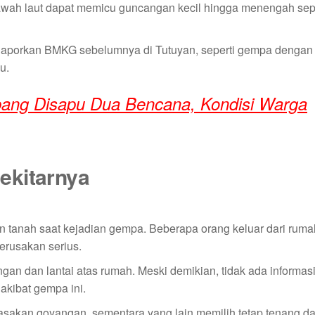
i bawah laut dapat memicu guncangan kecil hingga menengah sep
ilaporkan BMKG sebelumnya di Tutuyan, seperti gempa dengan
u.
pang Disapu Dua Bencana, Kondisi Warga
ekitarnya
n tanah saat kejadian gempa. Beberapa orang keluar dari ruma
erusakan serius.
ngan dan lantai atas rumah. Meski demikian, tidak ada informas
akibat gempa ini.
asakan goyangan, sementara yang lain memilih tetap tenang d