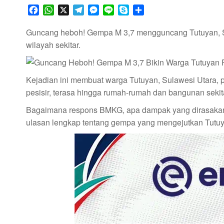
F
W
X
T
M
L
S
S
a
h
e
e
i
k
h
c
a
l
s
n
y
a
Guncang heboh! Gempa M 3,7 mengguncang Tutuyan, Sulu
e
t
e
s
e
p
r
wilayah sekitar.
b
s
g
e
e
e
o
A
r
n
o
p
a
g
Kejadian ini membuat warga Tutuyan, Sulawesi Utara, 
k
p
m
e
pesisir, terasa hingga rumah-rumah dan bangunan sekit
r
Bagaimana respons BMKG, apa dampak yang dirasakan m
ulasan lengkap tentang gempa yang mengejutkan Tutuy