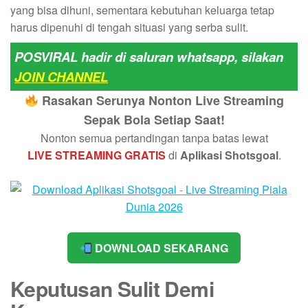
yang bisa dihuni, sementara kebutuhan keluarga tetap
harus dipenuhi di tengah situasi yang serba sulit.
POSVIRAL hadir di saluran whatsapp, silakan
JOIN CHANNEL
Rasakan Serunya Nonton Live Streaming
Sepak Bola Setiap Saat!
Nonton semua pertandingan tanpa batas lewat
LIVE STREAMING GRATIS
di
Aplikasi Shotsgoal
.
DOWNLOAD SEKARANG
Keputusan Sulit Demi