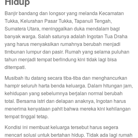
Hidup
Banjir bandang dan longsor yang melanda Kecamatan
Tukka, Kelurahan Pasar Tukka, Tapanuli Tengah,
Sumatera Utara, meninggalkan duka mendalam bagi
banyak warga. Salah satunya adalah Ingotan Tua Draha
yang harus menyaksikan rumahnya berubah menjadi
timbunan lumpur dan pasir. Rumah yang selama puluhan
tahun menjadi tempat berlindung kini tidak lagi bisa
ditempati.
Musibah itu datang secara tiba-tiba dan menghancurkan
hampir seluruh harta benda keluarga. Dalam hitungan jam,
kehidupan yang sebelumnya berjalan normal berubah
total. Bersama istri dan delapan anaknya, Ingotan harus
menerima kenyataan pahit bahwa mereka kini kehilangan
tempat tinggal tetap.
Kondisi ini membuat keluarga tersebut harus segera
mencari solusi untuk bertahan hidup. Tidak ada lagi rumah