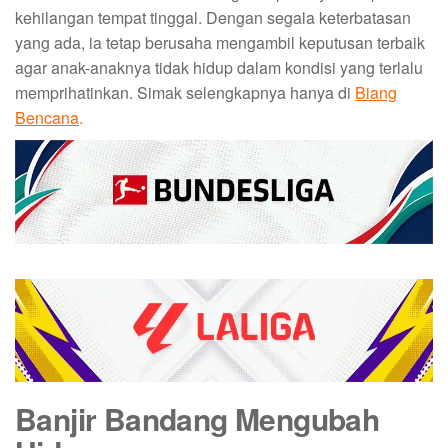
kehilangan tempat tinggal. Dengan segala keterbatasan
yang ada, ia tetap berusaha mengambil keputusan terbaik
agar anak-anaknya tidak hidup dalam kondisi yang terlalu
memprihatinkan. Simak selengkapnya hanya di
Biang
Bencana
.
Banjir Bandang Mengubah