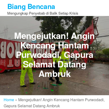
Skip
Biang Bencana
to
Mengungkap Penyebab di Balik Setiap Krisis
the
content
Mengejutkan! Angin
Kencang Hantam
Purwodadi, Gapura
Selamat Datang
Ambruk
Home
»
Mengejutkan! Angin Kencang Hantam Purwodadi,
Gapura Selamat Datang Ambruk