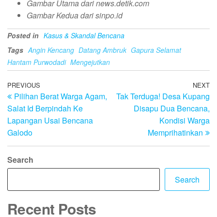
Gambar Utama dari news.detik.com
Gambar Kedua dari sinpo.id
Posted in
Kasus & Skandal Bencana
Tags
Angin Kencang
Datang Ambruk
Gapura Selamat
Hantam Purwodadi
Mengejutkan
Post
Previous
PREVIOUS
NEXT
N
Pilihan Berat Warga Agam,
Tak Terduga! Desa Kupang
Post
Po
navigation
Salat Id Berpindah Ke
Disapu Dua Bencana,
Lapangan Usai Bencana
Kondisi Warga
Galodo
Memprihatinkan
Search
Search
Recent Posts