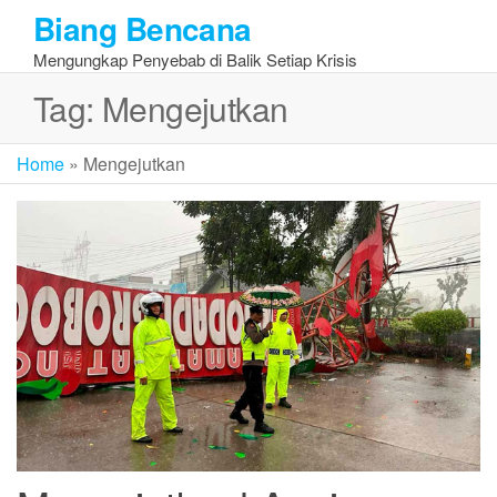
Skip
Biang Bencana
to
Mengungkap Penyebab di Balik Setiap Krisis
the
content
Tag:
Mengejutkan
Home
»
Mengejutkan