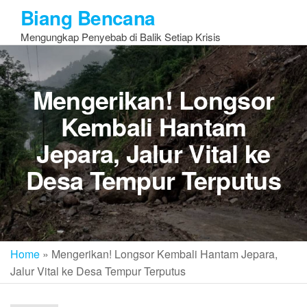
Skip
Biang Bencana
to
Mengungkap Penyebab di Balik Setiap Krisis
the
content
Mengerikan! Longsor
Kembali Hantam
Jepara, Jalur Vital ke
Desa Tempur Terputus
Home
»
Mengerikan! Longsor Kembali Hantam Jepara,
Jalur Vital ke Desa Tempur Terputus