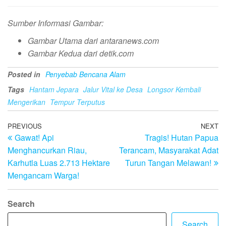
Sumber Informasi Gambar:
Gambar Utama dari antaranews.com
Gambar Kedua dari detik.com
Posted in
Penyebab Bencana Alam
Tags
Hantam Jepara
Jalur Vital ke Desa
Longsor Kembali
Mengerikan
Tempur Terputus
Post
Previous
PREVIOUS
NEXT
N
Gawat! Api
Tragis! Hutan Papua
Post
Po
navigation
Menghancurkan Riau,
Terancam, Masyarakat Adat
Karhutla Luas 2.713 Hektare
Turun Tangan Melawan!
Mengancam Warga!
Search
Search