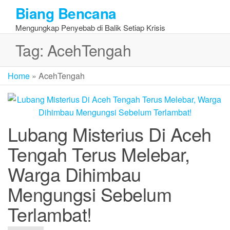
Skip
Biang Bencana
to
Mengungkap Penyebab di Balik Setiap Krisis
the
content
Tag:
AcehTengah
Home
»
AcehTengah
Lubang Misterius Di Aceh
Tengah Terus Melebar,
Warga Dihimbau
Mengungsi Sebelum
Terlambat!