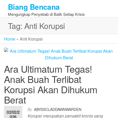
Skip
Biang Bencana
to
Mengungkap Penyebab di Balik Setiap Krisis
the
content
Tag:
Anti Korupsi
Home
»
Anti Korupsi
Ara Ultimatum Tegas!
Anak Buah Terlibat
Korupsi Akan Dihukum
Berat
By
ABYSSCLADDAWNWARDEN
02/02/2
Korupsi merupakan penyakit kronis yang
026