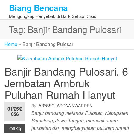
Skip
Biang Bencana
to
Mengungkap Penyebab di Balik Setiap Krisis
the
content
Tag:
Banjir Bandang Pulosari
Home
»
Banjir Bandang Pulosari
Banjir Bandang Pulosari, 6
Jembatan Ambruk
Puluhan Rumah Hanyut
By
ABYSSCLADDAWNWARDEN
01/25/2
Banjir bandang melanda Pulosari, Kabupaten
026
Pemalang, Jawa Tengah, merusak enam
jembatan dan menghanyutkan puluhan rumah
Off