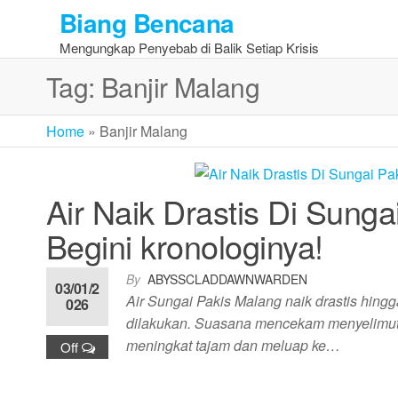
Skip
Biang Bencana
to
Mengungkap Penyebab di Balik Setiap Krisis
the
content
Tag:
Banjir Malang
Home
»
Banjir Malang
Air Naik Drastis Di Sung
Begini kronologinya!
By
ABYSSCLADDAWNWARDEN
03/01/2
Air Sungai Pakis Malang naik drastis hing
026
dilakukan. Suasana mencekam menyelimuti wi
meningkat tajam dan meluap ke…
Off