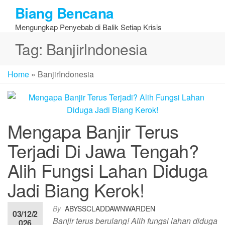
Skip
Biang Bencana
to
Mengungkap Penyebab di Balik Setiap Krisis
the
content
Tag:
BanjirIndonesia
Home
»
BanjirIndonesia
Mengapa Banjir Terus
Terjadi Di Jawa Tengah?
Alih Fungsi Lahan Diduga
Jadi Biang Kerok!
By
ABYSSCLADDAWNWARDEN
03/12/2
Banjir terus berulang! Alih fungsi lahan diduga
026