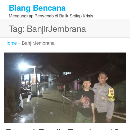
Skip
Biang Bencana
to
Mengungkap Penyebab di Balik Setiap Krisis
the
content
Tag:
BanjirJembrana
Home
»
BanjirJembrana