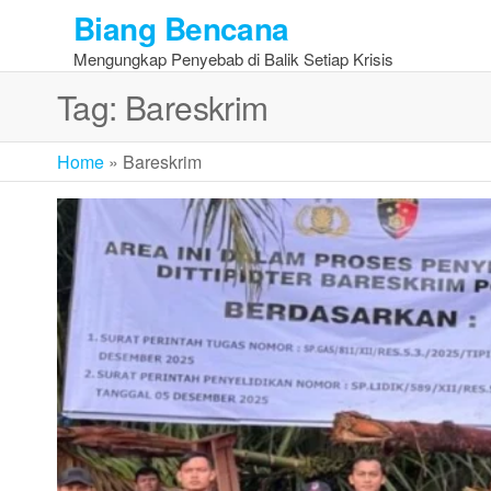
Skip
Biang Bencana
to
Mengungkap Penyebab di Balik Setiap Krisis
the
content
Tag:
Bareskrim
Home
»
Bareskrim