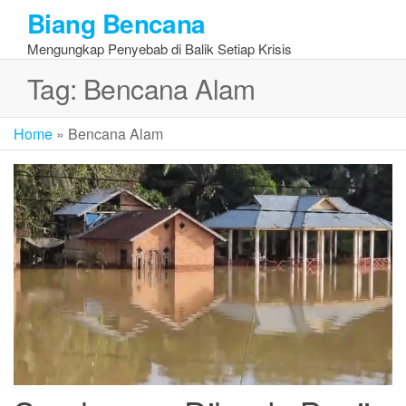
Skip
Biang Bencana
to
Mengungkap Penyebab di Balik Setiap Krisis
the
content
Tag:
Bencana Alam
Home
»
Bencana Alam