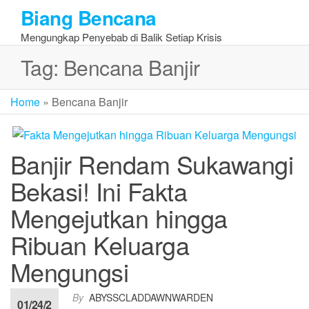
Skip
Biang Bencana
to
Mengungkap Penyebab di Balik Setiap Krisis
the
content
Tag:
Bencana Banjir
Home
»
Bencana Banjir
Banjir Rendam Sukawangi
Bekasi! Ini Fakta
Mengejutkan hingga
Ribuan Keluarga
Mengungsi
By
ABYSSCLADDAWNWARDEN
01/24/2