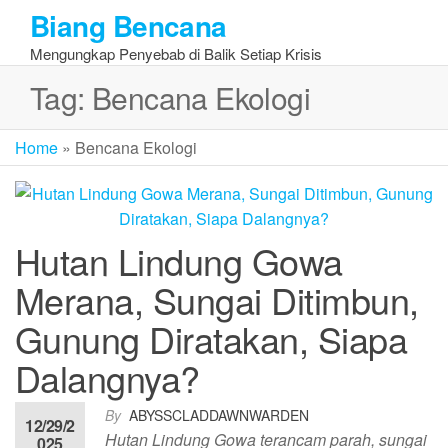
Skip
Biang Bencana
to
Mengungkap Penyebab di Balik Setiap Krisis
the
content
Tag:
Bencana Ekologi
Home
»
Bencana Ekologi
Hutan Lindung Gowa
Merana, Sungai Ditimbun,
Gunung Diratakan, Siapa
Dalangnya?
By
ABYSSCLADDAWNWARDEN
12/29/2
Hutan Lindung Gowa terancam parah, sungai
025