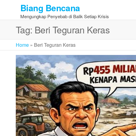
Skip
Biang Bencana
to
Mengungkap Penyebab di Balik Setiap Krisis
the
content
Tag:
Beri Teguran Keras
Home
»
Beri Teguran Keras