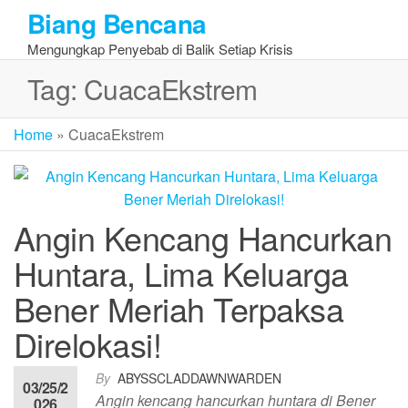
Skip
Biang Bencana
to
Mengungkap Penyebab di Balik Setiap Krisis
the
content
Tag:
CuacaEkstrem
Home
»
CuacaEkstrem
Angin Kencang Hancurkan
Huntara, Lima Keluarga
Bener Meriah Terpaksa
Direlokasi!
By
ABYSSCLADDAWNWARDEN
03/25/2
Angin kencang hancurkan huntara di Bener
026