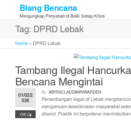
Skip
Biang Bencana
to
Mengungkap Penyebab di Balik Setiap Krisis
the
content
Tag:
DPRD Lebak
Home
»
DPRD Lebak
Tambang Ilegal Hancurk
Bencana Mengintai
By
ABYSSCLADDAWNWARDEN
01/02/2
Penambangan ilegal di Lebak menghancurka
026
mengancam keselamatan masyarakat setemp
disorot. Praktik ini berpotensi menimbul
Off