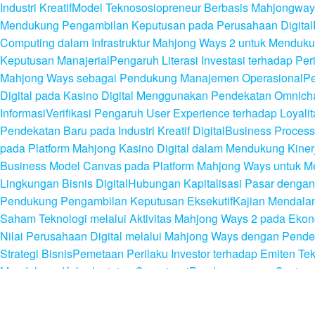
Industri Kreatif
Model Teknososiopreneur Berbasis Mahjongways
Mendukung Pengambilan Keputusan pada Perusahaan Digital
Computing dalam Infrastruktur Mahjong Ways 2 untuk Mendukung
Keputusan Manajerial
Pengaruh Literasi Investasi terhadap P
Mahjong Ways sebagai Pendukung Manajemen Operasional
Pe
Digital pada Kasino Digital Menggunakan Pendekatan Omnich
Informasi
Verifikasi Pengaruh User Experience terhadap Loyalit
Pendekatan Baru pada Industri Kreatif Digital
Business Process
pada Platform Mahjong Kasino Digital dalam Mendukung Kiner
Business Model Canvas pada Platform Mahjong Ways untuk M
Lingkungan Bisnis Digital
Hubungan Kapitalisasi Pasar dengan 
Pendukung Pengambilan Keputusan Eksekutif
Kajian Mendalam 
Saham Teknologi melalui Aktivitas Mahjong Ways 2 pada Ekono
Nilai Perusahaan Digital melalui Mahjong Ways dengan Pend
Strategi Bisnis
Pemetaan Perilaku Investor terhadap Emiten Te
Mendukung Keberlanjutan Organisasi
Pendayagunaan Customer 
melalui Mahjongways Kasino Online sebagai Bagian dari Eko
Sistem Informasi melalui Mahjong Kasino Digital untuk Menduku