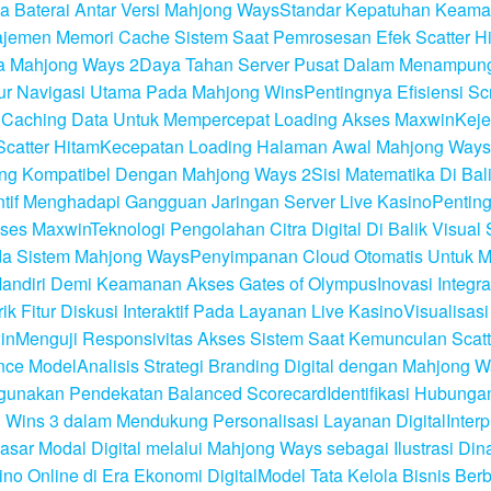
a Baterai Antar Versi Mahjong Ways
Standar Kepatuhan Keamana
jemen Memori Cache Sistem Saat Pemrosesan Efek Scatter H
da Mahjong Ways 2
Daya Tahan Server Pusat Dalam Menampung 
tur Navigasi Utama Pada Mahjong Wins
Pentingnya Efisiensi S
 Caching Data Untuk Mempercepat Loading Akses Maxwin
Keje
catter Hitam
Kecepatan Loading Halaman Awal Mahjong Ways
ang Kompatibel Dengan Mahjong Ways 2
Sisi Matematika Di Ba
tif Menghadapi Gangguan Jaringan Server Live Kasino
Pentin
kses Maxwin
Teknologi Pengolahan Citra Digital Di Balik Visual 
ada Sistem Mahjong Ways
Penyimpanan Cloud Otomatis Untuk M
Mandiri Demi Keamanan Akses Gates of Olympus
Inovasi Integ
ik Fitur Diskusi Interaktif Pada Layanan Live Kasino
Visualisas
in
Menguji Responsivitas Akses Sistem Saat Kemunculan Scatt
nce Model
Analisis Strategi Branding Digital dengan Mahjong W
nggunakan Pendekatan Balanced Scorecard
Identifikasi Hubunga
ong Wins 3 dalam Mendukung Personalisasi Layanan Digital
Inter
asar Modal Digital melalui Mahjong Ways sebagai Ilustrasi Din
no Online di Era Ekonomi Digital
Model Tata Kelola Bisnis Ber