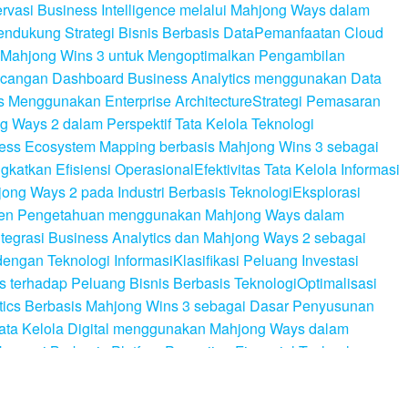
rvasi Business Intelligence melalui Mahjong Ways dalam
ndukung Strategi Bisnis Berbasis Data
Pemanfaatan Cloud
 Mahjong Wins 3 untuk Mengoptimalkan Pengambilan
cangan Dashboard Business Analytics menggunakan Data
s Menggunakan Enterprise Architecture
Strategi Pemasaran
g Ways 2 dalam Perspektif Tata Kelola Teknologi
ess Ecosystem Mapping berbasis Mahjong Wins 3 sebagai
katkan Efisiensi Operasional
Efektivitas Tata Kelola Informasi
ong Ways 2 pada Industri Berbasis Teknologi
Eksplorasi
men Pengetahuan menggunakan Mahjong Ways dalam
ntegrasi Business Analytics dan Mahjong Ways 2 sebagai
 dengan Teknologi Informasi
Klasifikasi Peluang Investasi
s terhadap Peluang Bisnis Berbasis Teknologi
Optimalisasi
ytics Berbasis Mahjong Wins 3 sebagai Dasar Penyusunan
ta Kelola Digital menggunakan Mahjong Ways dalam
konomi Berbasis Platform
Pengujian Financial Technology
dengan Pendekatan Mahjong Wins 3
Segmentasi Kapabilitas
Digital dalam Menghadapi Persaingan Industri Teknologi