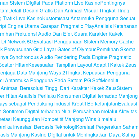
n Sistem Digital Pada Platform Live Kasino
Pentingnya
itam
Detail Desain Grafis Dan Animasi Visual Tingkat Tinggi
Trafik Live Kasino
Kustomisasi Antarmuka Pengguna Sesuai
cript Engine Utama Garapan Pragmatic Play
Analisis Ketahanan
rnihan Frekuensi Audio Dan Efek Suara Karakter Kakek
 Di Network 5G
Evaluasi Penggunaan Sistem Memory Cache
lik Penyusunan Grid Layar Gates of Olympus
Pemilihan Skema
gnya Synchronous Audio Rendering Pada Engine Pragmatic
Scatter Hitam
Kesesuaian Tampilan Layout Adaptif Kakek Zeus
enjaga Data Mahjong Ways 2
Tingkat Kepuasan Pengguna
rasi Antarmuka Pengguna Pada Sistem PG Soft
Meneliti
i Animasi Beresolusi Tinggi Dari Karakter Kakek Zeus
Sistem
er Hitam
Analisis Perilaku Konsumen Digital terhadap Mahjong
ays sebagai Pendukung Industri Kreatif Berkelanjutan
Evaluasi
n Sentimen Digital terhadap Nilai Perusahaan melalui Aktivitas
pretasi Keunggulan Kompetitif Mahjong Wins 3 melalui
amika Investasi Berbasis Teknologi
Korelasi Pergerakan Saham
basis Mahjong Kasino Digital untuk Meningkatkan Daya Saing