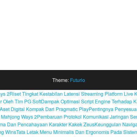
Theme:
Futurio
ays 2
Riset Tingkat Kestabilan Latensi Streaming Platform Live 
r Oleh Tim PG Soft
Dampak Optimasi Script Engine Terhadap 
Aset Digital Kompak Dari Pragmatic Play
Pentingnya Penyesuai
da Mahjong Ways 2
Pembaruan Protokol Komunikasi Jaringan Ser
arna Dan Pencahayaan Karakter Kakek Zeus
Keunggulan Naviga
ng Wins
Tata Letak Menu Minimalis Dan Ergonomis Pada Siste