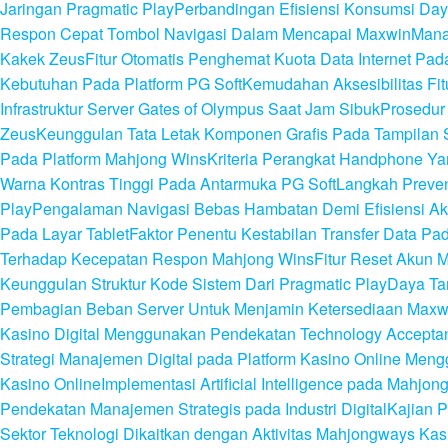
Jaringan Pragmatic Play
Perbandingan Efisiensi Konsumsi Day
Respon Cepat Tombol Navigasi Dalam Mencapai Maxwin
Mana
Kakek Zeus
Fitur Otomatis Penghemat Kuota Data Internet Pa
Kebutuhan Pada Platform PG Soft
Kemudahan Aksesibilitas Fi
Infrastruktur Server Gates of Olympus Saat Jam Sibuk
Prosedur
Zeus
Keunggulan Tata Letak Komponen Grafis Pada Tampilan S
Pada Platform Mahjong Wins
Kriteria Perangkat Handphone Y
Warna Kontras Tinggi Pada Antarmuka PG Soft
Langkah Preven
Play
Pengalaman Navigasi Bebas Hambatan Demi Efisiensi A
Pada Layar Tablet
Faktor Penentu Kestabilan Transfer Data P
Terhadap Kecepatan Respon Mahjong Wins
Fitur Reset Akun 
Keunggulan Struktur Kode Sistem Dari Pragmatic Play
Daya Tar
Pembagian Beban Server Untuk Menjamin Ketersediaan Maxw
Kasino Digital Menggunakan Pendekatan Technology Accepta
Strategi Manajemen Digital pada Platform Kasino Online Me
Kasino Online
Implementasi Artificial Intelligence pada Mahj
Pendekatan Manajemen Strategis pada Industri Digital
Kajian P
Sektor Teknologi Dikaitkan dengan Aktivitas Mahjongways Kasi