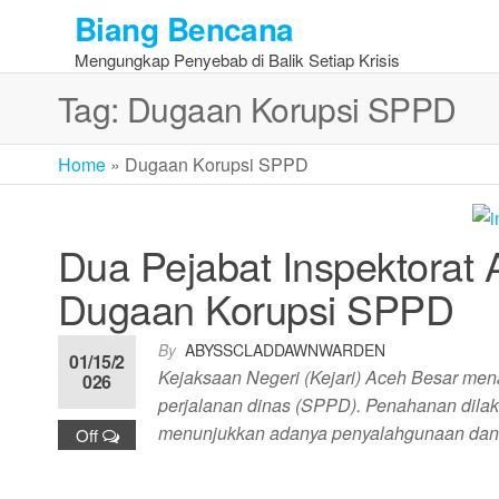
Skip
Biang Bencana
to
Mengungkap Penyebab di Balik Setiap Krisis
the
content
Tag:
Dugaan Korupsi SPPD
Home
»
Dugaan Korupsi SPPD
Dua Pejabat Inspektorat 
Dugaan Korupsi SPPD
By
ABYSSCLADDAWNWARDEN
01/15/2
Kejaksaan Negeri (Kejari) Aceh Besar mena
026
perjalanan dinas (SPPD). Penahanan dila
menunjukkan adanya penyalahgunaan dan
Off