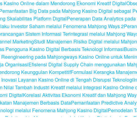
 Kasino Online dalam Mendorong Ekonomi Kreatif Digital
Obse
Pemanfaatan Big Data pada Mahjong Kasino Digital sebagai Pe
 Skalabilitas Platform Digital
Penerapan Data Analytics pada
erilaku Investor Saham melalui Fenomena Mahjong Ways 2
Peran
rancangan Sistem Informasi Terintegrasi melalui Mahjong Way
annel Marketing
Studi Manajemen Risiko Digital melalui Mahjon
as Pengguna Kasino Digital Berbasis Teknologi Informasi
Busin
 Reengineering pada Mahjongways Kasino Online untuk Mening
ja Organisasi
Efisiensi Digital Supply Chain menggunakan Mahj
endorong Keunggulan Kompetitif
Formulasi Kerangka Manaje
Inovasi Layanan Kasino Online di Tengah Disrupsi Teknologi
I
Nilai Tambah Industri Kreatif melalui Integrasi Kasino Online
mi Digital
Korelasi Aktivitas Ekonomi Kreatif dan Mahjong Way
ekatan Manajemen Berbasis Data
Pemanfaatan Predictive Anal
knologi melalui Fenomena Mahjong Kasino Digital
Pemodelan Ta
Relationship Management melalui Kasino Digital pada Era E
nomi Modern
Perumusan Strategi Diferensiasi Produk Digital 
ng Tata Kelola Digital
Simulasi Model Bisnis Platform Kasino 