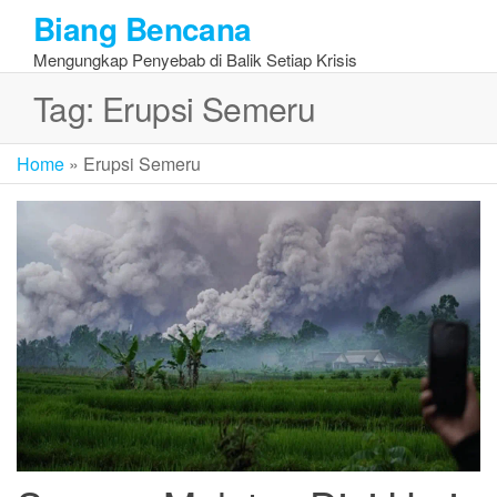
Skip
Biang Bencana
to
Mengungkap Penyebab di Balik Setiap Krisis
the
content
Tag:
Erupsi Semeru
Home
»
Erupsi Semeru