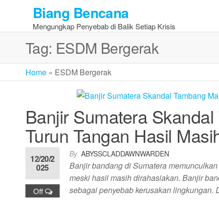
Skip
Biang Bencana
to
Mengungkap Penyebab di Balik Setiap Krisis
the
content
Tag:
ESDM Bergerak
Home
»
ESDM Bergerak
Banjir Sumatera Skanda
Turun Tangan Hasil Masi
By
ABYSSCLADDAWNWARDEN
12/20/2
Banjir bandang di Sumatera memunculkan 
025
meski hasil masih dirahasiakan. Banjir b
sebagai penyebab kerusakan lingkungan. 
Off