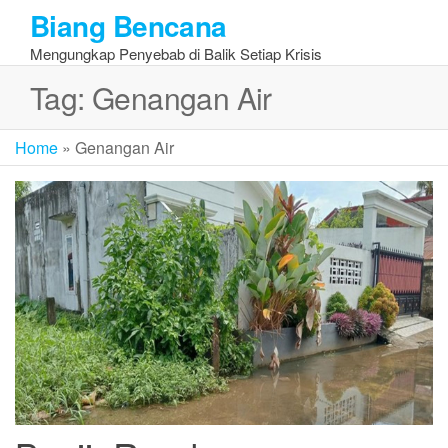
Skip
Biang Bencana
to
Mengungkap Penyebab di Balik Setiap Krisis
the
content
Tag:
Genangan Air
Home
»
Genangan Air