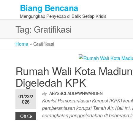
Skip
Biang Bencana
to
Mengungkap Penyebab di Balik Setiap Krisis
the
content
Tag:
Gratifikasi
Home
»
Gratifikasi
Rumah Wali Kota Madiu
Digeledah KPK
By
ABYSSCLADDAWNWARDEN
01/23/2
Komisi Pemberantasan Korupsi (KPK) kemba
026
pemberantasan korupsi Tanah Air. Kali ini
serangkaian penggeledahan di beberapa lo
Off