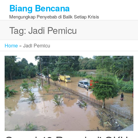
Skip
Biang Bencana
to
Mengungkap Penyebab di Balik Setiap Krisis
the
content
Tag:
Jadi Pemicu
Home
»
Jadi Pemicu