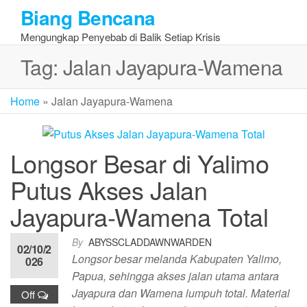
Skip
Biang Bencana
to
Mengungkap Penyebab di Balik Setiap Krisis
the
content
Tag:
Jalan Jayapura-Wamena
Home
»
Jalan Jayapura-Wamena
Longsor Besar di Yalimo
Putus Akses Jalan
Jayapura-Wamena Total
By
ABYSSCLADDAWNWARDEN
02/10/2
Longsor besar melanda Kabupaten Yalimo,
026
Papua, sehingga akses jalan utama antara
Jayapura dan Wamena lumpuh total. Material
Off