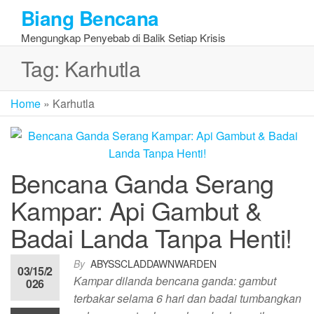
Skip
Biang Bencana
to
Mengungkap Penyebab di Balik Setiap Krisis
the
content
Tag:
Karhutla
Home
»
Karhutla
Bencana Ganda Serang
Kampar: Api Gambut &
Badai Landa Tanpa Henti!
By
ABYSSCLADDAWNWARDEN
03/15/2
Kampar dilanda bencana ganda: gambut
026
terbakar selama 6 hari dan badai tumbangkan